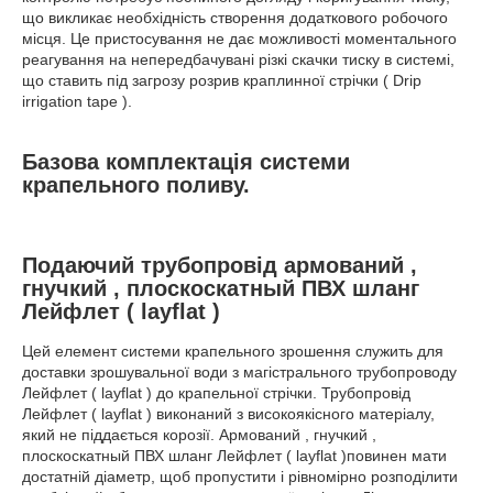
що викликає необхідність створення додаткового робочого
місця. Це пристосування не дає можливості моментального
реагування на непередбачувані різкі скачки тиску в системі,
що ставить під загрозу розрив краплинної стрічки ( Drip
irrigation tape ).
Базова комплектація системи
крапельного поливу.
Подаючий трубопровід армований ,
гнучкий , плоскоскатный ПВХ шланг
Лейфлет ( layflat )
Цей елемент системи крапельного зрошення служить для
доставки зрошувальної води з магістрального трубопроводу
Лейфлет ( layflat ) до крапельної стрічки. Трубопровід
Лейфлет ( layflat ) виконаний з високоякісного матеріалу,
який не піддається корозії. Армований , гнучкий ,
плоскоскатный ПВХ шланг Лейфлет ( layflat )повинен мати
достатній діаметр, щоб пропустити і рівномірно розподілити