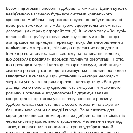
Вузол підготовки і внесення добрив та хімікатів. Даний вузол є
невід'ємною частиною будь-якої системи крапельного
зрошення. Найбільш широке застосування набули наступні
пристрої: інжектор типу «Вентурі»; удобрительная ємність;
дозатрон (миксрайт, агрорайт тощо). Інжектор типу «Вентурі»
являє собою трубку з конусними звуженнями з обох сторін,
яка працює на принципі перепаду тиску. Він виготовлений з
полімерних матеріалів, стійких до агресивних середовищ.
Інжектор встановлюється в систему на поливання головку,
що дозволяє розділяти процеси поливу та фертигації. Потік,
що проходить через інжектор, створює вакуум, який втягує
хімічний розчин у канал, де він змішується з поливною водою
і вводиться в систему. При установці інжектора необхідно
звертати увагу на напрям стрілок. Інжектор типу «Вентурі»
дає відносно непогану однорідність змішування маточного
розчину з основним водопотоком і підтримує задану
концентрацію протягом усього часу внесення розчину.
Удобрительная ємність являє собою герметично закритий
бак, який має крани на вході і виході. Вона служить для
спрощеного внесення мінеральних добрив та інших хімікатів
через систему крапельного зрошення. Маленький перепад
тиску, створюваний з допомогою крана удобрительной
головки, створює паралельний потік через ємність, де вода