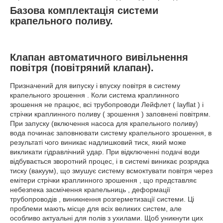
Базова комплектація системи
крапельного поливу.
Клапан автоматичного вивільнення
повітря (повітряний клапан).
Призначений для випуску і впуску повітря в систему
крапельного зрошення . Коли система краплинного
зрошення не працює, всі трубопроводи Лейфлет ( layflat ) і
стрічки краплинного поливу ( зрошення ) заповнені повітрям.
При запуску (включення насоса для крапельного поливу)
вода починає заповнювати систему крапельного зрошення, в
результаті чого виникає надлишковий тиск, який може
викликати гідравлічний удар. При відключенні подачі води
відбувається зворотний процес, і в системі виникає розрядка
тиску (вакуум), що змушує систему всмоктувати повітря через
емітери стрічки краплинного зрошення , що представляє
небезпека засмічення крапельниць , деформації
трубопроводів , виникнення розгерметизації системи. Ці
проблеми мають місце для всіх великих систем, але
особливо актуальні для полів з ухилами. Щоб уникнути цих