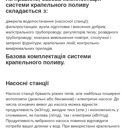
системи крапельного поливу
складається з:
джерела водопостачання (насосної станції);
фильтростанции; вузла підготовки і внесення добрив;
магістрального трубопроводу; регуляторів тиску; розвідного
трубопроводу; клапана вивільнення повітря; сполучної і
запірної фурнітури; крапельних ліній; контрольно-
вимірювальних приладів.
Базова комплектація системи
крапельного поливу.
Насосні станції
Насосні станції бувають різних типів, але найбільш поширені
мотопомпи (дизельні або бензинові) і електричні насоси. До
числа основних вимог до насоса можна віднести:
продуктивність (м3/год), вихідне тиск (атм.) і економічність у
споживанні, як палива (л/год), так і електрики (кВт/год).
Продуктивність вибраного насоса повинна відповідати
потреби вашої ділянки у воді. При використанні крапельного