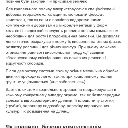
повинні бути закопані чи присипані землею.
Для крапельного поливу використовуються спеціалізовані
добрива террафлекс, кальцинит, монокалій фосфат,
кристалон, так як вони є повністю водорозчинними
комплексними добривами з мікроелементами у формі
хелатів і швидко забезпечують рослини повним комплексом
необхідних для росту і плодоношення речовин. Це дозволяє
легко і точно розрахувати норму їх внесення на різних фазах
розвитку рослини і для різних культур. При цьому можливе
отримання ранньої і високоякісної продукції завдяки
збалансованому співвідношенню поживних речовин і
відсутності хлоридів.
Після демонтажу системи поливу осіння механічна обробка
ділянки проходить легко, так як при краплинному поливі
грунт не ущільнюється («не забивається»).
Вартість системи крапельного зрошення прораховується в
кожному конкретному випадку окремо, так як безпосередньо
залежить від характеристик ділянки, її площі, типу стрічки
(трубки), характеру водозабору, переліку вирощуваних
культур і їх розміщення на ділянці.
Як правило, базова комплектація