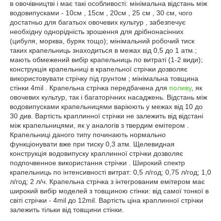
в овочівництві і має такі особливості: мінімальна відстань між
водовипусками - 10см , 15см , 20см , 25 см , 30 см, чого
достатньо для багатьох овочевих культур , забезпечує
необхідну однорідність зрошення для дрібнонасінних
(цибуля, морква, буряк тощо); мінімальний робочий тиск
таких крапельниць знаходиться в межах від 0,5 до 1 атм.;
мають обмежений вибір крапельниць по витраті (1-2 види);
конструкція крапельниці в крапельної стрічки дозволяє
використовувати стрічку під грунтом ; мінімальна товщина
стінки 4mil . Крапельна стрічка передбачена для
поливу
, як
овочевих культур, так і багаторічних насаджень. Відстань між
водовипусками крапельницями варіюють у межах від 10 до
30 див. Вартість краплинної стрічки не залежить від відстані
між крапельницями, як у аналогів з твердим емітером .
Крапельниці даного типу починають нормально
функціонувати вже при тиску 0,3 атм. Щелевидная
конструкція водовипуску краплинної стрічки дозволяє
подпочвенное використання стрічки . Широкий спектр
крапельниць по інтенсивності витрат: 0,5 л/год; 0,75 л/год; 1,0
л/год; 2 л/ч. Крапельна стрічка з інтегрованим емітером має
широкий вибір моделей з товщиною стінки: від самої тонкої в
світі стрічки - 4mil до 12mil. Вартість ціна краплинної стрічки
залежить тільки від товщини стінки.