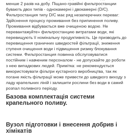
менше 2 разів на добу. Піщано-гравійні фильтростанции
бувають двох типів - однокамерні і двокамерні (D/C).
Фильтростанция типу D/C має ряд незаперечних переваг:
Здійснення процесу промивання без припинення поливу.
Промивання відбувається вже очищеною водою. Не
перевантажуйте» фильтростанцию витратами води, які
перевищують її номінальну продуктивність. Це призводить до
перевищення граничних швидкостей фільтрації, зниження
ступеня очищення води і підвищення ризику блокування
системи. Фильтростанция повинна обслуговуватися
постійним і навченим персоналом - не допускайте до роботи
з нею випадкових людей. Примітка: не рекомендується
використовувати фільтри кустарного виробництва, так як
погане якість фільтрації може привести до швидкого виходу з
ладу крапельних ліній і залишити рослини без води в самий
розпал поливного періоду.
Базова комплектація системи
крапельного поливу.
Вузол підготовки і внесення добрив і
хімікатів