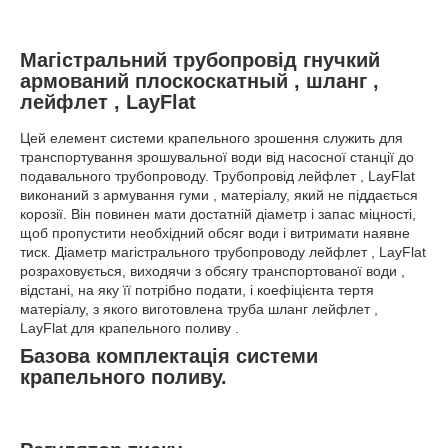
Магістральний трубопровід гнучкий
армований плоскоскатный , шланг ,
лейфлет , LayFlat
Цей елемент системи крапельного зрошення служить для
транспортування зрошувальної води від насосної станції до
подавального трубопроводу. Трубопровід лейфлет , LayFlat
виконаний з армування гуми , матеріалу, який не піддається
корозії. Він повинен мати достатній діаметр і запас міцності,
щоб пропустити необхідний обсяг води і витримати наявне
тиск. Діаметр магістрального трубопроводу лейфлет , LayFlat
розраховується, виходячи з обсягу транспортованої води ,
відстані, на яку її потрібно подати, і коефіцієнта тертя
матеріалу, з якого виготовлена труба шланг лейфлет ,
LayFlat для крапельного поливу .
Базова комплектація системи
крапельного поливу.