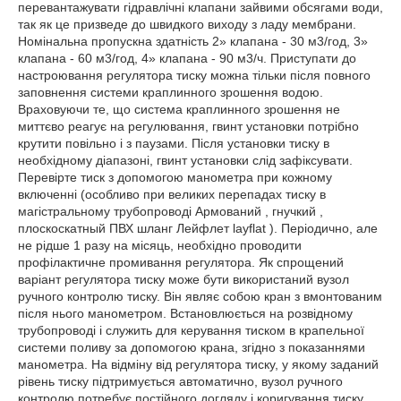
перевантажувати гідравлічні клапани зайвими обсягами води,
так як це призведе до швидкого виходу з ладу мембрани.
Номінальна пропускна здатність 2» клапана - 30 м3/год, 3»
клапана - 60 м3/год, 4» клапана - 90 м3/ч. Приступати до
настроювання регулятора тиску можна тільки після повного
заповнення системи краплинного зрошення водою.
Враховуючи те, що система краплинного зрошення не
миттєво реагує на регулювання, гвинт установки потрібно
крутити повільно і з паузами. Після установки тиску в
необхідному діапазоні, гвинт установки слід зафіксувати.
Перевірте тиск з допомогою манометра при кожному
включенні (особливо при великих перепадах тиску в
магістральному трубопроводі Армований , гнучкий ,
плоскоскатный ПВХ шланг Лейфлет layflat ). Періодично, але
не рідше 1 разу на місяць, необхідно проводити
профілактичне промивання регулятора. Як спрощений
варіант регулятора тиску може бути використаний вузол
ручного контролю тиску. Він являє собою кран з вмонтованим
після нього манометром. Встановлюється на розвідному
трубопроводі і служить для керування тиском в крапельної
системи поливу за допомогою крана, згідно з показаннями
манометра. На відміну від регулятора тиску, у якому заданий
рівень тиску підтримується автоматично, вузол ручного
контролю потребує постійного догляду і коригування тиску,