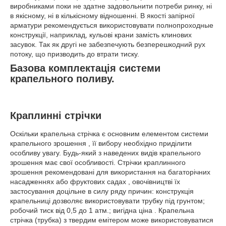
виробниками поки не здатне задовольнити потреби ринку, ні
в якісному, ні в кількісному відношенні. В якості запірної
арматури рекомендується використовувати полнопроходные
конструкції, наприклад, кульові крани замість клинових
засувок. Так як другі не забезпечують безперешкодний рух
потоку, що призводить до втрати тиску.
Базова комплектація системи
крапельного поливу.
Краплинні стрічки
Оскільки крапельна стрічка є основним елементом системи
крапельного зрошення , її вибору необхідно приділити
особливу увагу. Будь-який з наведених видів крапельного
зрошення має свої особливості. Стрічки краплинного
зрошення рекомендовані для використання на багаторічних
насадженнях або фруктових садах , овочівництві їх
застосування доцільне в силу ряду причин: конструкція
крапельниці дозволяє використовувати трубку під грунтом;
робочий тиск від 0,5 до 1 атм.; вигідна ціна . Крапельна
стрічка (трубка) з твердим емітером може використовуватися