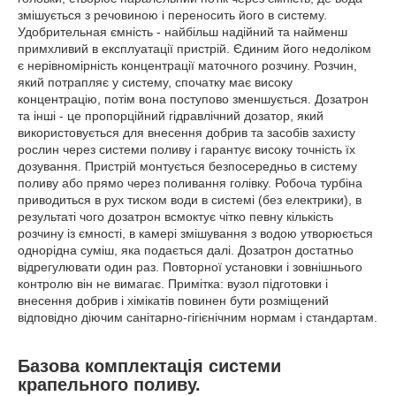
змішується з речовиною і переносить його в систему.
Удобрительная ємність - найбільш надійний та найменш
примхливий в експлуатації пристрій. Єдиним його недоліком
є нерівномірність концентрації маточного розчину. Розчин,
який потрапляє у систему, спочатку має високу
концентрацію, потім вона поступово зменшується. Дозатрон
та інші - це пропорційний гідравлічний дозатор, який
використовується для внесення добрив та засобів захисту
рослин через системи поливу і гарантує високу точність їх
дозування. Пристрій монтується безпосередньо в систему
поливу або прямо через поливання голівку. Робоча турбіна
приводиться в рух тиском води в системі (без електрики), в
результаті чого дозатрон всмоктує чітко певну кількість
розчину із ємності, в камері змішування з водою утворюється
однорідна суміш, яка подається далі. Дозатрон достатньо
відрегулювати один раз. Повторної установки і зовнішнього
контролю він не вимагає. Примітка: вузол підготовки і
внесення добрив і хімікатів повинен бути розміщений
відповідно діючим санітарно-гігієнічним нормам і стандартам.
Базова комплектація системи
крапельного поливу.