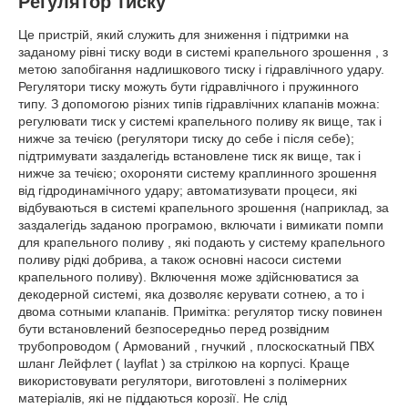
Регулятор тиску
Це пристрій, який служить для зниження і підтримки на
заданому рівні тиску води в системі крапельного зрошення , з
метою запобігання надлишкового тиску і гідравлічного удару.
Регулятори тиску можуть бути гідравлічного і пружинного
типу. З допомогою різних типів гідравлічних клапанів можна:
регулювати тиск у системі крапельного поливу як вище, так і
нижче за течією (регулятори тиску до себе і після себе);
підтримувати заздалегідь встановлене тиск як вище, так і
нижче за течією; охороняти систему краплинного зрошення
від гідродинамічного удару; автоматизувати процеси, які
відбуваються в системі крапельного зрошення (наприклад, за
заздалегідь заданою програмою, включати і вимикати помпи
для крапельного поливу , які подають у систему крапельного
поливу рідкі добрива, а також основні насоси системи
крапельного поливу). Включення може здійснюватися за
декодерной системі, яка дозволяє керувати сотнею, а то і
двома сотными клапанів. Примітка: регулятор тиску повинен
бути встановлений безпосередньо перед розвідним
трубопроводом ( Армований , гнучкий , плоскоскатный ПВХ
шланг Лейфлет ( layflat ) за стрілкою на корпусі. Краще
використовувати регулятори, виготовлені з полімерних
матеріалів, які не піддаються корозії. Не слід