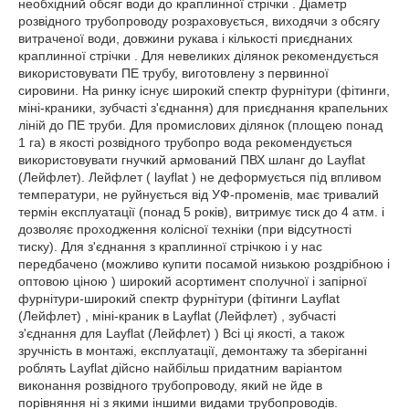
необхідний обсяг води до краплинної стрічки . Діаметр
розвідного трубопроводу розраховується, виходячи з обсягу
витраченої води, довжини рукава і кількості приєднаних
краплинної стрічки . Для невеликих ділянок рекомендується
використовувати ПЕ трубу, виготовлену з первинної
сировини. На ринку існує широкий спектр фурнітури (фітинги,
міні-краники, зубчасті з'єднання) для приєднання крапельних
ліній до ПЕ труби. Для промислових ділянок (площею понад
1 га) в якості розвідного трубопро вода рекомендується
використовувати гнучкий армований ПВХ шланг до Layflat
(Лейфлет). Лейфлет ( layflat ) не деформується під впливом
температури, не руйнується від УФ-променів, має тривалий
термін експлуатації (понад 5 років), витримує тиск до 4 атм. і
дозволяє проходження колісної техніки (при відсутності
тиску). Для з'єднання з краплинної стрічкою і у нас
передбачено (можливо купити посамой низькою роздрібною і
оптовою ціною ) широкий асортимент сполучної і запірної
фурнітури-широкий спектр фурнітури (фітинги Layflat
(Лейфлет) , міні-краник в Layflat (Лейфлет) , зубчасті
з'єднання для Layflat (Лейфлет) ) Всі ці якості, а також
зручність в монтажі, експлуатації, демонтажу та зберіганні
роблять Layflat дійсно найбільш придатним варіантом
виконання розвідного трубопроводу, який не йде в
порівняння ні з якими іншими видами трубопроводів.