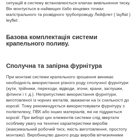
ситуацій в систему встановлюється клапан вивільнення тиску.
Він монтується в найвищих і/або кінцевих точках
магістрального та розвідного трубопроводу Лейфлет ( layflat )
leyflet .
Базова комплектація системи
крапельного поливу.
Сполучна та запірна фурнітура
При монтажі системи крапельного зрошення виникає
необхідність використання різного роду сполучної фурнітури
(кути, трійники, переходи, відводи, згони, крани, заглушки,
фітинги і т. д.). Неприпустимо використання фурнітури,
виготовленої із чорних металів, зважаючи на їх схильності до
корозії. Тому рекомендується використовувати фурнітуру з
поліетилену, ПВХ або інших матеріалів, які не піддаються
корозії. При виборі цих елементів системи слід звертати
особливу увагу на технічні характеристики виробів
(максимальний робочий тиск, якість виготовлення, простоту
монтажу). Виробництво даного роду виробів вітчизняними