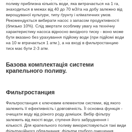
поливу приблизна кількість води, яка витрачається на 1 га,
знаходиться в межах від 40 до 70 м3/га на добу залежно від
вирощуваної культури, типу ґрунту і кліматичних умов.
Рекомендується вибирати насос з запасом продуктивності
(близько 10%). Слід звертати особливу увагу на технічну
характеристику насоса відносно вихідного тиску - воно може
бути вказано без урахування підйому води (при підйомі води
на 10 м втрачається 1 атм.), а на вході в фильтростанцию
тиск має бути 2-3 атм.
Базова комплектація системи
крапельного поливу.
Фильтростанция
Фильтростанция є ключовим елементом системи, від якого
залежить її ефективність і довговічність. Її основна функція -
очищати воду від різного роду домішок. Вибір фільтру
залежить від якості води, ступеня його забруднення і
кількості. Для крапельного поливу використовуються такі види
фільтраційного обладнання: фільтри грубого очищення