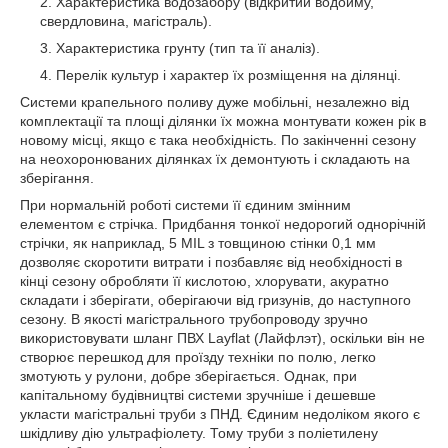
Характеристика водозабору (відкритий водойму,
свердловина, магістраль).
Характеристика грунту (тип та її аналіз).
Перелік культур і характер їх розміщення на ділянці.
Системи крапельного поливу дуже мобільні, незалежно від
комплектації та площі ділянки їх можна монтувати кожен рік в
новому місці, якщо є така необхідність. По закінченні сезону
на неохоронюваних ділянках їх демонтують і складають на
зберігання.
При нормальній роботі системи її єдиним змінним
елементом є стрічка. Придбання тонкої недорогий однорічній
стрічки, як наприклад, 5 MIL з товщиною стінки 0,1 мм
дозволяє скоротити витрати і позбавляє від необхідності в
кінці сезону обробляти її кислотою, хлорувати, акуратно
складати і зберігати, оберігаючи від гризунів, до наступного
сезону. В якості магістрального трубопроводу зручно
використовувати шланг ПВХ Layflat (Лайфлэт), оскільки він не
створює перешкод для проїзду техніки по полю, легко
змотують у рулони, добре зберігається. Однак, при
капітальному будівництві системи зручніше і дешевше
укласти магістральні труби з ПНД. Єдиним недоліком якого є
шкідливу дію ультрафіолету. Тому труби з поліетилену