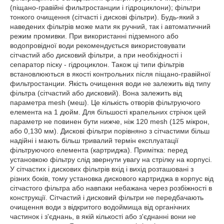
(піщано-гравійні фильтростанции і гідроциклони); фільтри
тонкого очищення (сітчасті і дискові фільтри). Будь-який з
наведених фільтрів може мати як ручний, так і автоматичний
режим промивки. При використанні підземного або
водопровідної води рекомендується використовувати
сітчастий або дисковий фільтри, а при необхідності і
сепаратор піску - гідроциклон. Також ці типи фільтрів
встановлюються в якості контрольних після піщано-гравійної
фильтростанции. Якість очищення води не залежить від типу
фільтра (сітчастий або дисковий). Вона залежить від
параметра mesh (меш). Це кількість отворів фільтруючого
елемента на 1 дюйм. Для більшості крапельних стрічок цей
параметр не повинен бути нижче, ніж 120 mesh (125 мікрон,
або 0,130 мм). Дискові фільтри порівняно з сітчастими більш
надійні і мають більш тривалий термін експлуатації
фільтруючого елемента (картриджа). Примітка: перед
установкою фільтру слід звернути увагу на стрілку на корпусі.
У сітчастих і дискових фільтрів вхід і вихід розташовані з
різних боків, тому установка дискового картриджа в корпус від
сітчастого фільтра або навпаки небажана через розбіжності в
конструкції. Сітчастий і дисковий фільтри не передбачають
очищення води з відкритого водоймища від органічних
частинок і з'єднань, в якій кількості або з'єднанні вони не