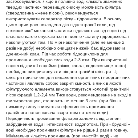
застосовувалися. Якщо в поливно воді кількість зважених
твердих частинок перевищує очисну можливість фільтра
(свердловина «жене пісок»), рекомендується
використовувати сепаратор піску - гідроциклон. В основу
цього пристрою покладено дію відцентрової сили, під
впливом якої механічні частинки відділяються від води і під
власною вагою опускаються в нижню частину гідроциклона і
накопичуються там. По мірі накопичення (але не менше 2
разів на добу) необхідно очищати нижній бак, відкриваючи
дренажний кран. Під час роботи гідроциклона для
промивання необхідно тиск води 2-3 атм. При використанні
води з відкритої водойми (річка, канал, водосховище тощо)
необхідно використовувати піщано-гравійні фільтри. Ці
фільтри призначені для видалення органічних і неорганічних
частинок і являють собою закриті ємності, в яких в якості
фільтруючого елемента використовується колотий гранітний
пісок фракції 1,2-2,4 мм Тиск води, рекомендоване на вході в
фильтростанцию, становить не менше 3 атм. (при більш
низькому тиску знижується ефективність промивання
гравійного наповнювача зворотним потоком води).
Періодичність промивання фільтрів залежить від степені
забруднення води і інтенсивності водопотока. При «брудної»
воді необхідно промивати фільтри не рідше 1 рази в годину.
Мінімальна кількість промивань (при «чистій» воді) - не