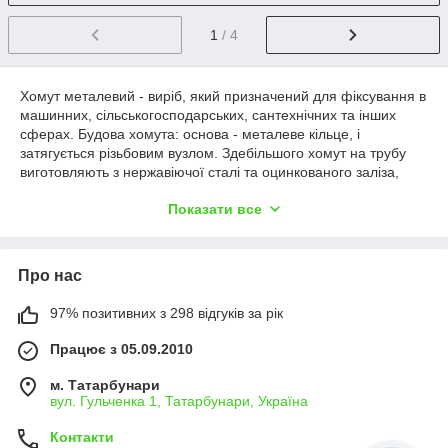
1
/ 4
Хомут металевий - виріб, який призначений для фіксування в
машинних, сільськогосподарських, сантехнічних та інших
сферах. Будова хомута: основа - металеве кільце, і
затягується різьбовим вузлом. Здебільшого хомут на трубу
виготовляють з нержавіючої сталі та оцинкованого заліза,
завдяки цьому хомути для труб стійкі до корозії та
Показати все
агресивного зовнішнього середовища. Хомути стяжки
використовують для герметизації шлангів, закріплення
трубопроводів, опалювальних систем, електричних джгутів
тощо.
Про нас
Залежно від норми напруги, стяжки поділяють на:
- Черв'ячний хомут - активно користуються попитом через
97% позитивних з 298 відгуків за рік
простоту будови і є можливість використовувати
багаторазово. Має вигляд кільця із замком для скріплення.
Працює з 05.09.2010
- Пружинний хомут - використовується що б закріплювати
труби систем опалення. Має будову пари кілець, які
м. Татарбунари
виготовлені з пружинної сталі, і замка.
вул. Гульченка 1, Татарбунари, Україна
- Посилений хомут - ідеально підходить для великих
Контакти
навантажень, і є довговічними, оскільки покриті цинком. У