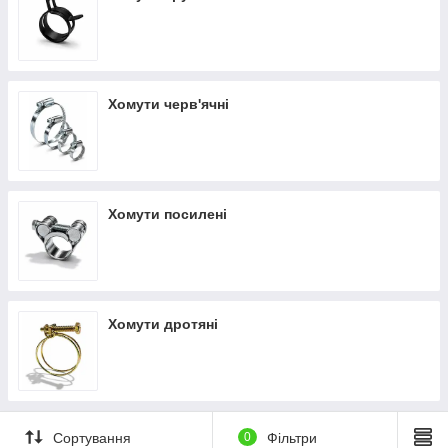
затягується нарізним вузлом. В більшості випадків хомут на т
рубу виготовляється з нержавіючої сталі и
оцинкованого заліза, завдяки цьому хомути стійкі до корозії і
агресивного зовнішнього середовища.
Хомути стяжки
використовують для герметизації шлангів, зак
Хомути черв'ячні
ріплення трубопроводів, опалювальних систем, електричних
джгутів і т.д
В залежності від норми напруги, стяжки розділяють на:
• Черв'ячний хомут
– активно користується попитом через
просту будову і
Хомути посилені
є можливість використовувати багаторазово.Має вид кільця з
замком для скріплення.
• Пружинний хомут
— використовується, щоб закріплювати
труби систем опалення. Має будову пари
кілець, які виготовлені з пружинної сталі та замка.
• Посилений хомут
— ідеально підходить для великих
Хомути дротяні
навантажень і є довговічним, оскільки покриті цинком. В таких
умовах сприяє найкраща щільність з'єднання.
Всі види хомутів Ви можете придбати за найнижчими цінами
у нас в інтернет-магазині "Головний й Агроном"
glavniy-
agronom.com.ua
або самовивіз із нашого магазину м.
Сортування
0
Фільтри
Татарбунари, Одеська обл., вул..Гульченка 1