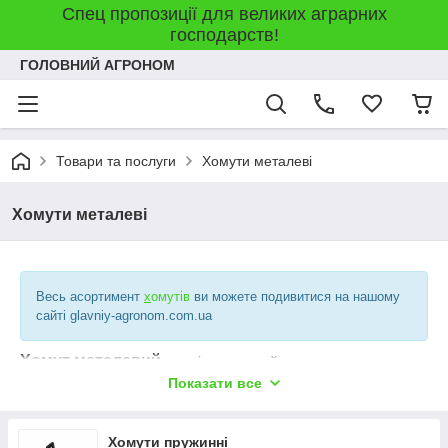
Спец пропозиції для великих аграрних
господарств!
ГОЛОВНИЙ АГРОНОМ
Товари та послуги
Хомути металеві
Хомути металеві
Весь асортимент
х
омутів
ви можете подивитися на нашому
сайті glavniy-agronom.com.ua
Хомут металевий
— універсальний елемент
кріплення,який використовуєтся для надійної
Показати все
фіксації,герметизації з'єднань та монтажу.Він здатен
витримувати значні механічні навантаження,тиск та вібрацію.
Хомути пружинні
Будова хомута:
основа — металеве кільце, яке