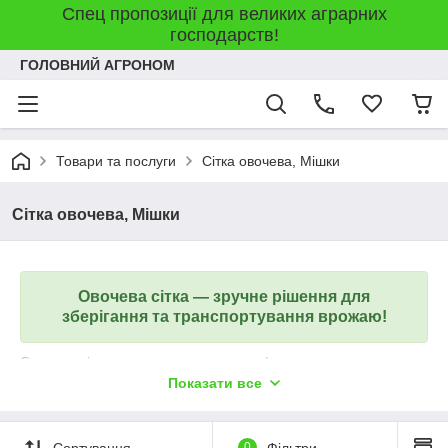
Спец пропозиції для великих аграрних
господарств!
ГОЛОВНИЙ АГРОНОМ
Товари та послуги
Сітка овочева, Мішки
Сітка овочева, Мішки
Овочева сітка — зручне рішення для
зберігання та транспортування врожаю!
Овочева сітка використовується для фасування, перевезення
та зберігання картоплі, цибулі, моркви, буряка, капусти та
Показати все
інших овочів.
✅ Забезпечує вільну циркуляцію повітря.
✅ Допомагає довше зберігати свіжість продукції.
Сортування
0
Фільтри