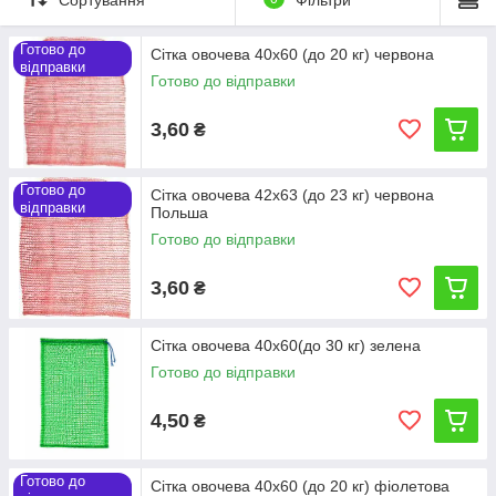
✅ Міцна та стійка до навантажень.
✅ Зручна для фасування, транспортування й реалізації.
Готово до
Сітка овочева 40х60 (до 20 кг) червона
✅ Підходить для домашніх господарств і великих виробників.
відправки
Готово до відправки
🌱 Практичне рішення, яке спрощує зберігання та продаж
урожаю.
3,60
₴
Готово до
Сітка овочева 42х63 (до 23 кг) червона
відправки
Польша
Готово до відправки
3,60
₴
Сітка овочева 40х60(до 30 кг) зелена
Готово до відправки
4,50
₴
Готово до
Сітка овочева 40х60 (до 20 кг) фіолетова