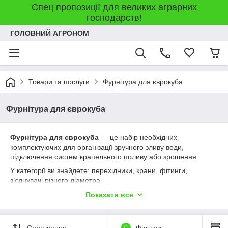
Спец пропозиції для великих аграрних
господарств!
ГОЛОВНИЙ АГРОНОМ
Товари та послуги
Фурнітура для єврокуба
Фурнітура для єврокуба
Фурнітура для єврокуба
— це набір необхідних
комплектуючих для організації зручного зливу води,
підключення систем крапельного поливу або зрошення.
У категорії ви знайдете: перехідники, крани, фітинги,
з’єднувачі різного діаметра.
Уся продукція виготовлена з міцного пластику, сумісна з
Показати все
популярними моделями єврокубів. Ідеально підходить для
побутового та фермерського використання.
Сортування
0
Фільтри