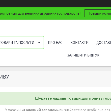
ропозиції для великих аграрних господарств!
Товари компа
ТОВАРИ ТА ПОСЛУГИ
ПРО НАС
КОНТАКТИ
ДОСТАВК
ЗАЛИШИТИ ВІДГУК
ИВУ
Шукаєте надійні товари для поливу горо
У магазині
«Головний агроном»
ви знайдете все необхідне для