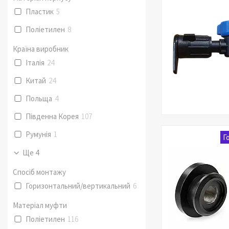
Пластик
5
Поліетилен
8
Країна виробник
Італія
24
Китай
24
Польща
4
Південна Корея
107
Румунія
1
Г
Ще 4
Спосіб монтажу
Горизонтальний/вертикальний
6
Матеріал муфти
Поліетилен
116