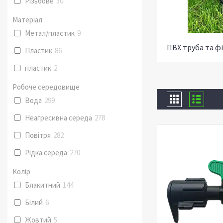
Різьбове
30
Матеріал
Метал/пластик
9
ПВХ труба та ф
Пластик
86
пластик
2
Робоче середовище
Вода
299
Неагресивна середа
278
Повітря
282
Рідка середа
270
Колір
Блакитний
144
Білий
6
Жовтий
5