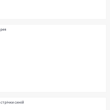
орея
 стрічки синій