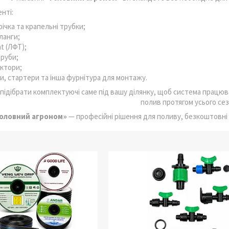
нті:
ічка та крапельні трубки;
ланги;
t (ЛФТ);
руби;
ектори;
ни, стартери та інша фурнітура для монтажу.
ідібрати комплектуючі саме під вашу ділянку, щоб система працюв
полив протягом усього сез
оловний агроном»
— професійні рішення для поливу, безкоштовні к