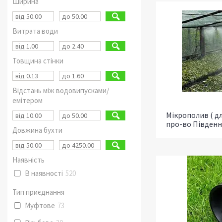
Ширина
Витрата води
Товщина стінки
Відстань між водовипусками/
емітером
Мікрополив ( д
про-во Південн
Довжина бухти
Наявність
В наявності
520
Тип приєднання
Муфтове
73