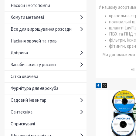
Насоси і мотопомпи
У нашому асортиме
крапельна стр
Хомути металеві
поливальні ш
шланги LayFla
Все для вирощування розсади
ПВХ та ПНД т
фільтри, інж
Насіння овочей та трав
фітинги, кра
Добрива
Ми допоможемо п
Засоби захисту рослин
«Г
Сітка овочева
Фурнітура для єврокуба
Садовий інвентар
Сантехніка
Оприскувачі
Шпалерні матеріали