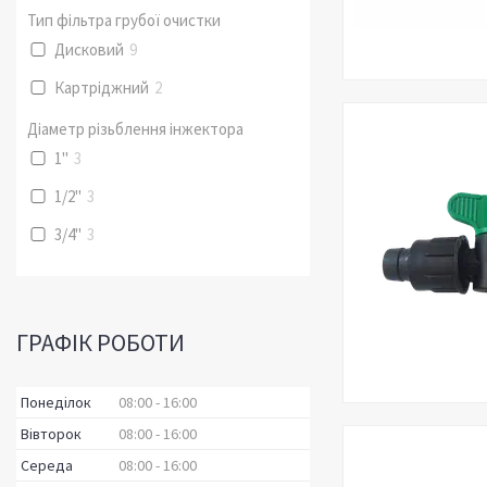
Тип фільтра грубої очистки
Дисковий
9
Картріджний
2
Діаметр різьблення інжектора
1"
3
1/2"
3
3/4"
3
ГРАФІК РОБОТИ
Понеділок
08:00
16:00
Вівторок
08:00
16:00
Середа
08:00
16:00