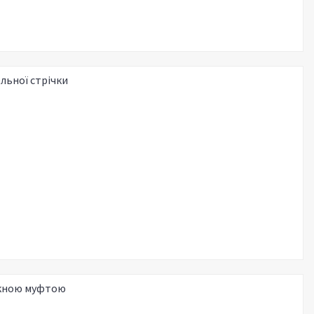
льної стрічки
искною муфтою