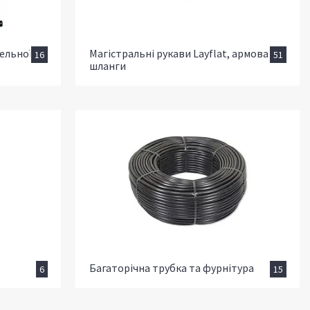
пельної
Магістральні рукави Layflat, армовані
16
51
шланги
Багаторічна трубка та фурнітура
6
15