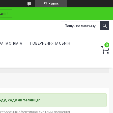
Кошик
нії !
А ТА ОПЛАТА
ПОВЕРНЕННЯ ТА ОБМІН
ду, саду чи теплиці?
 створення ефективної системи зрошення.