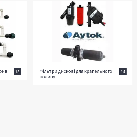
брив
Фільтри дискові для крапельного
13
14
поливу