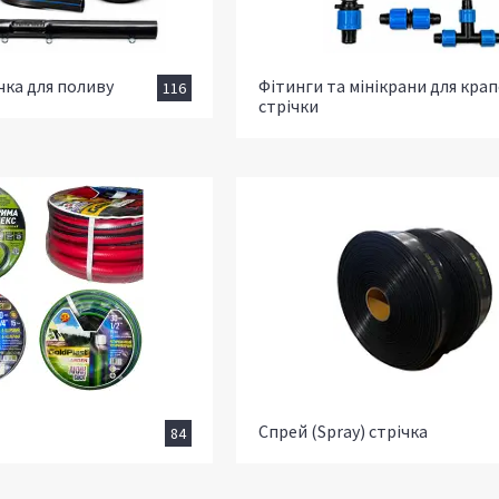
чка для поливу
Фітинги та мінікрани для кра
116
стрічки
Спрей (Spray) стрічка
84