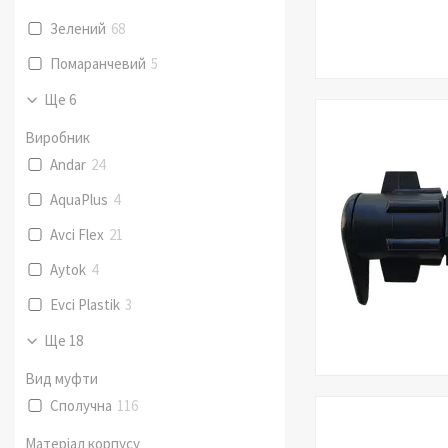
Зелений
68
Помаранчевий
5
Ще 6
Виробник
Andar
24
AquaPlus
4
Avci Flex
21
Aytok
4
Evci Plastik
3
Ще 18
Вид муфти
Сполучна
116
Матеріал корпусу