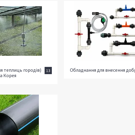
ля теплиць городів)
Обладнання для внесення до
13
а Корея