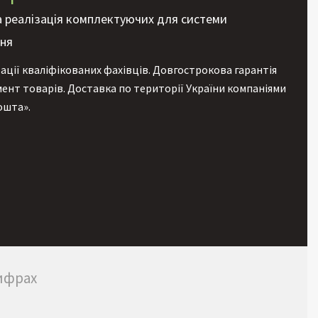
а реалізація комплектуючих для системи
ння
ції кваліфікованих фахівців. Довгострокова гарантія
мент товарів. Доставка по території України компаніями
ошта».
ифрах