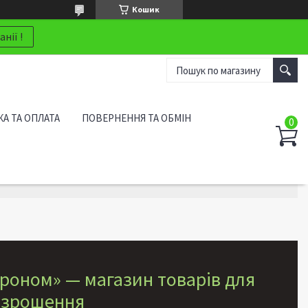
Кошик
нії !
А ТА ОПЛАТА
ПОВЕРНЕННЯ ТА ОБМІН
роном» — магазин товарів для
 зрошення