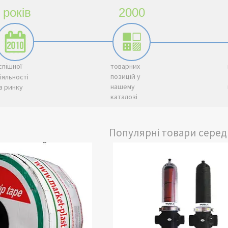
років
2000
успішної
товарних
позицій у
діяльності
нашему
а ринку
каталозі
Популярні товари серед
комплектуючі для механічного
Сполучні частини трубоп
я води, яка використовується
а також крани для регул