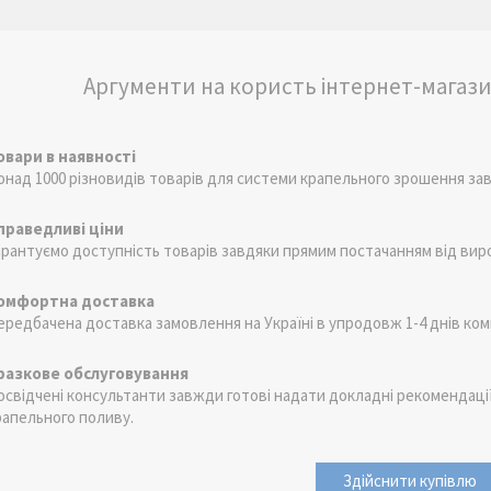
Аргументи на користь інтернет-магаз
овари в наявності
онад 1000 різновидів товарів для системи крапельного зрошення зав
праведливі ціни
арантуємо доступність товарів завдяки прямим постачанням від виро
омфортна доставка
ередбачена доставка замовлення на Україні в упродовж 1-4 днів комп
разкове обслуговування
освідчені консультанти завжди готові надати докладні рекомендаці
рапельного поливу.
Здійснити купівлю