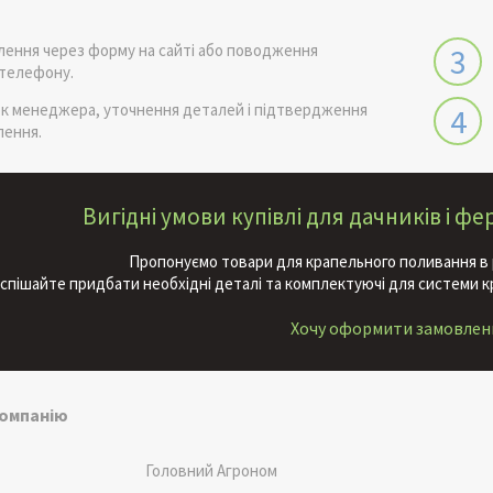
лення через форму на сайті або поводження
3
 телефону.
ок менеджера, уточнення деталей і підтвердження
4
лення.
Вигідні умови купівлі для дачників і ф
Пропонуємо товари для крапельного поливання в 
спішайте придбати необхідні деталі та комплектуючі для системи 
Хочу оформити замовлен
компанію
Головний Агроном