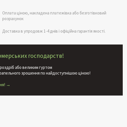
Оплата ціною, накладена платежівка або безготівковий
розрахунок
Доставка в упродовж 1-4 днів і офіційна гарантія якості.
ермерських господарств!
роздріб або великим гуртом
крапельного зрошення по найдоступнішою ціною!
ня! →