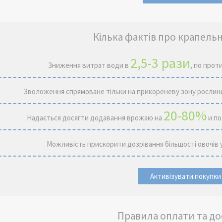
Кілька фактів про крапель
2,5-3 рази
Зниження витрат води в
, по прот
Зволоження спрямоване тільки на прикореневу зону рослин
20-80%
Надається досягти додавання врожаю на
и по
Можливість прискорити дозрівання більшості овочів 
Активізувати покупки
Правила оплати та д