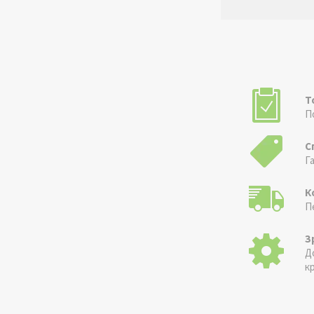
Т
П
С
Г
К
П
З
Д
к