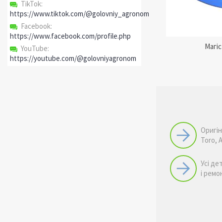
TikTok
https://www.tiktok.com/@golovniy_agronom
Facebook
https://www.facebook.com/profile.php
Магі
YouTube
https://youtube.com/@golovniyagronom
Оригін
Toro, 
Усі де
і ремо