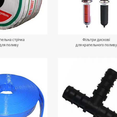
пельного зрошення.
води всього від 2 грн.
пельна стрічка
Фільтри дискові
для поливу
для крапельного полив
ні крапельниці та труби
Ранцевий акумуляторний
м 16 мм для організації
для якісного розпилення 
ної системи зрошення садів
на полях, городах і в садах
адників.