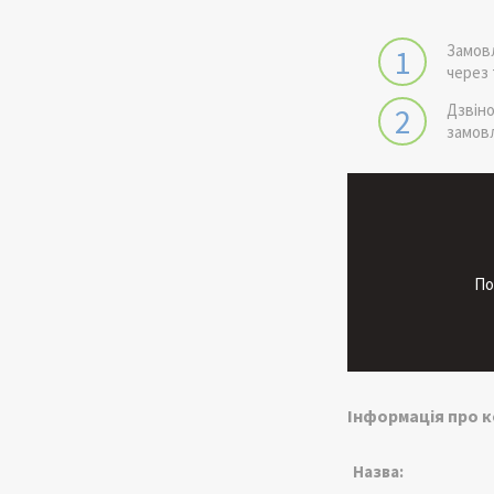
Замов
1
через
Дзвін
2
замов
По
Інформація про 
Назва: