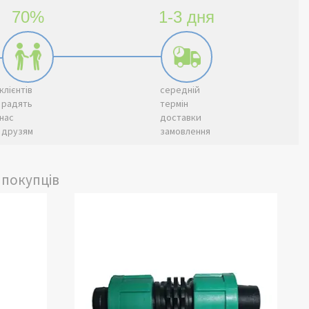
70%
1-3 дня
клієнтів
середній
радять
термін
нас
доставки
друзям
замовлення
 покупців
роводу,
ювання потоку