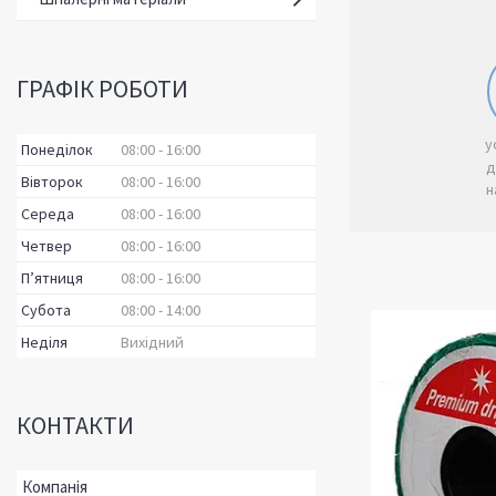
ГРАФІК РОБОТИ
Понеділок
08:00
16:00
Вівторок
08:00
16:00
н
Середа
08:00
16:00
Четвер
08:00
16:00
Пʼятниця
08:00
16:00
Субота
08:00
14:00
Неділя
Вихідний
КОНТАКТИ
Завжди в наявності великої кількості
Надійні 
крапельних стрічок з різним діаметром
очищенн