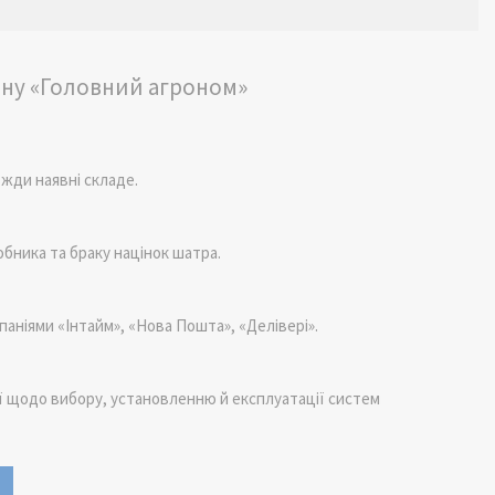
ину «Головний агроном»
жди наявні складе.
бника та браку націнок шатра.
аніями «Інтайм», «Нова Пошта», «Делівері».
ї щодо вибору, установленню й експлуатації систем