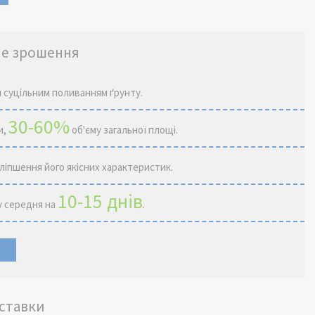
не зрошення
и суцільним поливанням ґрунту.
30-60%
и,
об'єму загальної площі.
ліпшення його якісних характеристик.
10-15 днів
у середня на
.
оставки