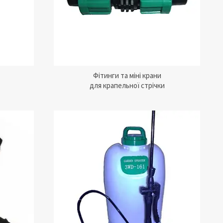
Фітинги та міні крани
у
для крапельної стрічки
 обприскувач
різних добрив
.