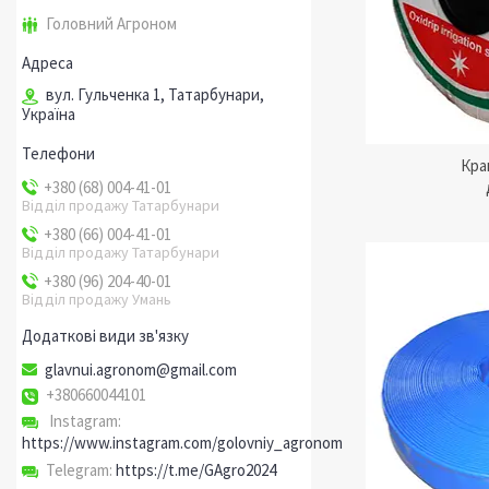
і відстанню між евіттерами.
для кра
Головний Агроном
вул. Гульченка 1, Татарбунари,
Україна
Кра
+380 (68) 004-41-01
Відділ продажу Татарбунари
+380 (66) 004-41-01
Відділ продажу Татарбунари
+380 (96) 204-40-01
Відділ продажу Умань
glavnui.agronom@gmail.com
Гнучкий шланг з високоякісного
Спеціаль
+380660044101
полівінілхлориду для безперебійної
діаметро
роботи системи поливання впродовж
ефектив
Instagram
понад 5 років.
і виногр
https://www.instagram.com/golovniy_agronom
Telegram
https://t.me/GAgro2024