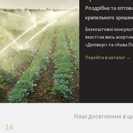
Роздрібна та оптов
крапельного зроше
Безкоштовні консульта
якості на весь асорти
«Делівері» та «Нова П
Перейти в каталог →
Наші досягнення в ц
14