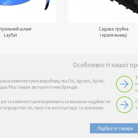
стральний шланг
Садова трубка
Layflat
і крапельниці
Особливості нашої пр
Т
альні комплектуючі виробництва Oxi, Agreen, Aytok,
п
Aqua Plus і інших авторитетних брендів.
с
талі та комплектуючі вирізняються високою надійністю
Г
нтопридатністю, прості в експлуатації та хранении.
т
Підібрати товари