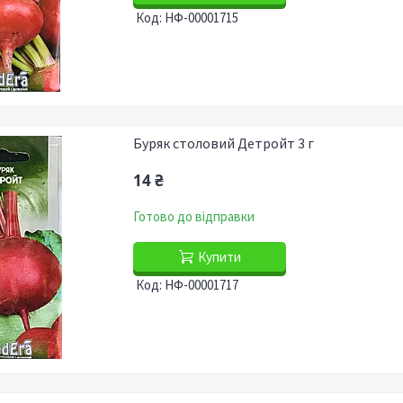
НФ-00001715
Буряк столовий Детройт 3 г
14 ₴
Готово до відправки
Купити
НФ-00001717