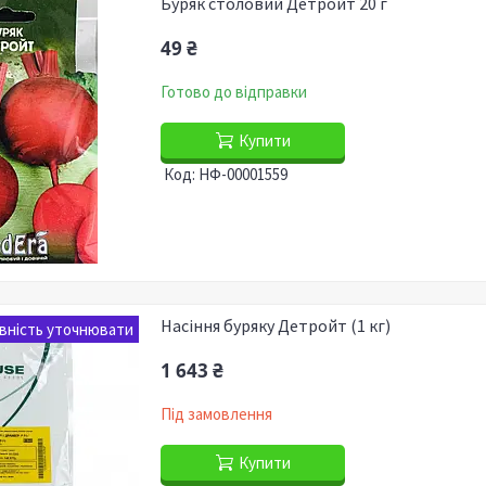
Буряк столовий Детройт 20 г
49 ₴
Готово до відправки
Купити
НФ-00001559
Насіння буряку Детройт (1 кг)
вність уточнювати
1 643 ₴
Під замовлення
Купити