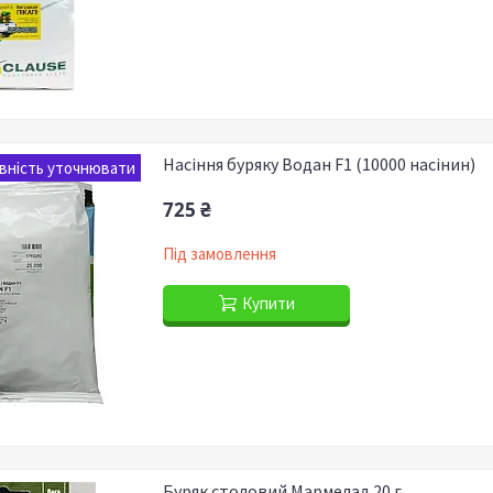
Насіння буряку Водан F1 (10000 насінин)
вність уточнювати
725 ₴
Під замовлення
Купити
Буряк столовий Мармелад 20 г