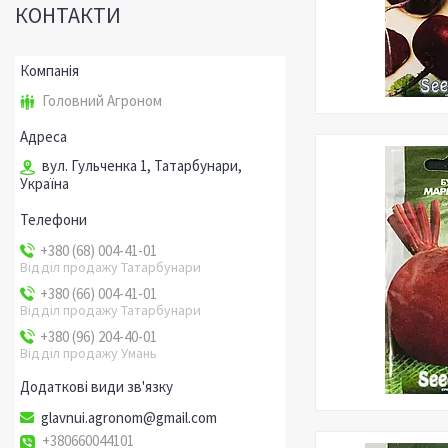
КОНТАКТИ
Головний Агроном
вул. Гульченка 1, Татарбунари,
Україна
+380 (68) 004-41-01
Відділ продажу Татарбунари
+380 (66) 004-41-01
Відділ продажу Татарбунари
+380 (96) 204-40-01
Відділ продажу Умань
glavnui.agronom@gmail.com
+380660044101