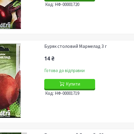
НФ-00001720
Буряк столовий Мармелад 3 г
14 ₴
Готово до відправки
Купити
НФ-00001719