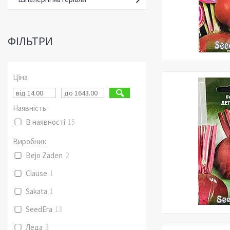
ФІЛЬТРИ
Ціна
Наявність
В наявності
15
Виробник
Bejo Zaden
2
Clause
1
Sakata
1
SeedEra
13
Леда
3