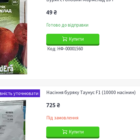
49 ₴
Готово до відправки
Купити
НФ-00001560
Насіння буряку Таунус F1 (10000 насінин)
вність уточнювати
725 ₴
Під замовлення
Купити