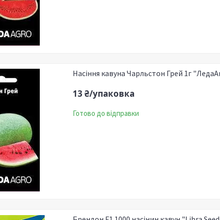
Насіння кавуна Чарльстон Грей 1г "ЛедаА
13 ₴/упаковка
Готово до відправки
Брендон F1 1000 насінин кавун "Libra Seed