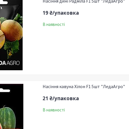
Насіння дині Радміла F1 5шт "ЛедаАгро"
19 ₴/упаковка
В наявності
Насіння кавуна Хілон F1 5шт "ЛедаАгро"
21 ₴/упаковка
В наявності