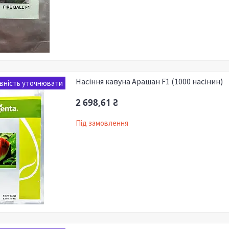
Насіння кавуна Арашан F1 (1000 насінин)
вність уточнювати
2 698,61 ₴
Під замовлення