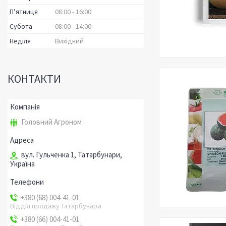
Пʼятниця
08:00
16:00
Субота
08:00
14:00
Неділя
Вихідний
КОНТАКТИ
Головний Агроном
вул. Гульченка 1, Татарбунари,
Україна
+380 (68) 004-41-01
Відділ продажу Татарбунари
+380 (66) 004-41-01