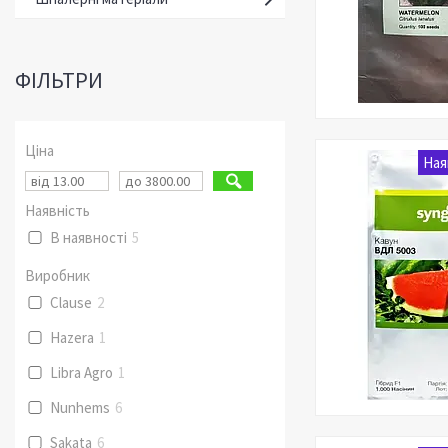
ФІЛЬТРИ
Ціна
Ная
Наявність
В наявності
5
Виробник
Clause
2
Hazera
1
Libra Agro
1
Nunhems
6
Sakata
6