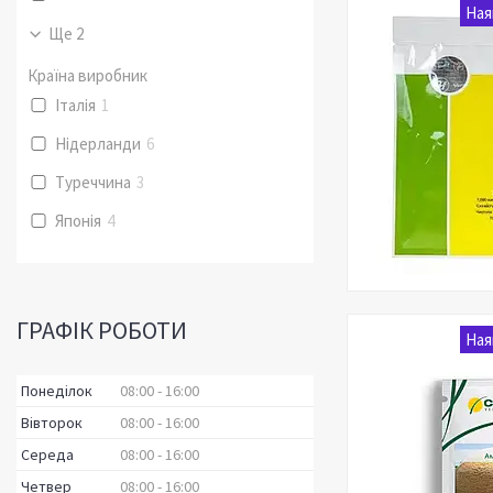
Ная
Ще 2
Країна виробник
Італія
1
Нідерланди
6
Туреччина
3
Японія
4
ГРАФІК РОБОТИ
Ная
Понеділок
08:00
16:00
Вівторок
08:00
16:00
Середа
08:00
16:00
Четвер
08:00
16:00