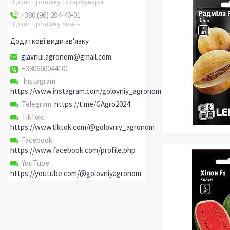
Відділ продажу Татарбунари
+380 (96) 204-40-01
Відділ продажу Умань
glavnui.agronom@gmail.com
+380660044101
Instagram
https://www.instagram.com/golovniy_agronom
Telegram
https://t.me/GAgro2024
TikTok
https://www.tiktok.com/@golovniy_agronom
Facebook
https://www.facebook.com/profile.php
YouTube
https://youtube.com/@golovniyagronom