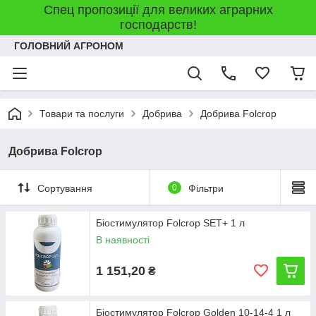
Спец пропозиції для великих аграрних
господарств!
ГОЛОВНИЙ АГРОНОМ
Товари та послуги
Добрива
Добрива Folcrop
Добрива Folcrop
Сортування
0
Фільтри
Біостимулятор Folcrop SET+ 1 л
В наявності
1 151,20
₴
Біостимулятор Folcrop Golden 10-14-4 1 л