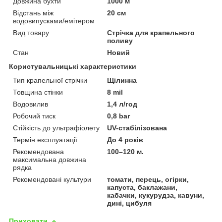
Довжина бухти
1000 м
Відстань між
20 см
водовипусками/емітером
Вид товару
Стрічка для крапельного
поливу
Стан
Новий
Користувальницькі характеристики
Тип крапельної стрічки
Щілинна
Товщина стінки
8 mil
Водовилив
1,4 л/год
Робочий тиск
0,8 bar
Стійкість до ультрафіолету
UV-стабілізована
Термін експлуатації
До 4 років
Рекомендована
100–120 м.
максимальна довжина
рядка
Рекомендовані культури
томати, перець, огірки,
капуста, баклажани,
кабачки, кукурудза, кавуни,
дині, цибуля
Приховати