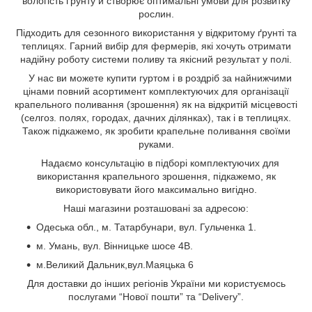
вологість ґрунту й створює оптимальні умови для розвитку
рослин.
Підходить для сезонного використання у відкритому ґрунті та
теплицях. Гарний вибір для фермерів, які хочуть отримати
надійну роботу системи поливу та якісний результат у полі.
У нас ви можете купити гуртом і в роздріб за найнижчими
цінами повний асортимент комплектуючих для організації
крапельного поливання (зрошення) як на відкритій місцевості
(селгоз. полях, городах, дачних ділянках), так і в теплицях.
Також підкажемо, як зробити крапельне поливання своїми
руками.
Надаємо консультацію в підборі комплектуючих для
використання крапельного зрошення, підкажемо, як
використовувати його максимально вигідно.
Наші магазини розташовані за адресою:
Одеська обл., м. Татарбунари, вул. Гульченка 1.
м. Умань, вул. Вінницьке шосе 4В.
м.Великий Дальник,вул.Маяцька 6
Для доставки до інших регіонів України ми користуємось
послугами “Нової пошти” та “Delivery”.