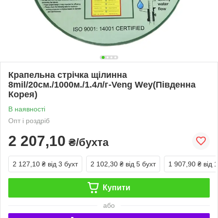
Крапельна стрічка щілинна
8mil/20см./1000м./1.4л/г-Veng Wey(Південна
Корея)
В наявності
Опт і роздріб
2 207,10
₴/бухта
2 127,10 ₴
від 3 бухт
2 102,30 ₴
від 5 бухт
1 907,90 ₴
від 
Купити
або