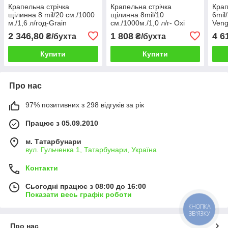
Крапельна стрічка
Крапельна стрічка
Крап
щілинна 8 mil/20 см./1000
щілинна 8mil/10
6mil
м./1,6 л/год-Grain
см./1000м./1,0 л/г- Oxi
Veng
Drip(Південна Корея)
Drip(Південна Корея)
Коре
2 346,80
1 808
4 6
₴/бухта
₴/бухта
Купити
Купити
Про нас
97% позитивних з 298 відгуків за рік
Працює з 05.09.2010
м. Татарбунари
вул. Гульченка 1, Татарбунари, Україна
Контакти
Сьогодні працює з 08:00 до 16:00
Показати весь графік роботи
КНОПКА
ЗВ'ЯЗКУ
Про нас