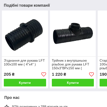
Подібні товари компанії
З'єднання для рукава LFT
Трійник з внутрішньою
Стар
100х100 мм ( 4"х4" )
різьбою для рукава LFT
100х
150х3"ВРх150 мм (
різь
6"х3"ВРх6" )
205
1 220
190
₴
₴
Купити
Купити
Про нас
97% позитивних з 299 відгуків за рік