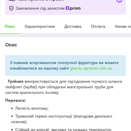
Замовлення під захистом
Опис
Характеристики
Доставка
Оплата
Умови п
Опис
З повним асортиментом сполучної фурнітури ви можете
ознайомитися на нашому сайті
glavniy-agronom.com.ua
.
Трійник
використовується для підʼєднання гнучкого шланга
лейфлет (layflat) при обладнані магістральної труби для
систем крапельного поливу.
Переваги:
Легкість монтажу;
Тривалий термін експлуатації (впродовж декількох
сезонів);
Стійкий до корозії, високих та низьких температур.