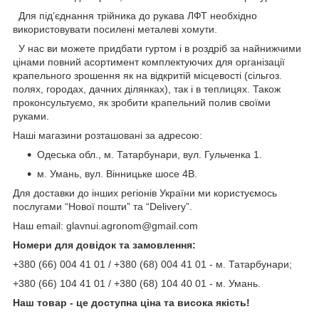
Для підʼєднання трійника до рукава ЛФТ необхідно
використовувати посилені металеві хомути.
У нас ви можете придбати гуртом і в роздріб за найнижчими
цінами повний асортимент комплектуючих для організації
крапельного зрошення як на відкритій місцевості (сільгоз.
полях, городах, дачних ділянках), так і в теплицях. Також
проконсультуємо, як зробити крапельний полив своїми
руками.
Наші магазини розташовані за адресою:
Одеська обл., м. Татарбунари, вул. Гульченка 1.
м. Умань, вул. Вінницьке шосе 4В.
Для доставки до інших регіонів України ми користуємось
послугами “Нової пошти” та “Delivery”.
Наш email: glavnui.agronom@gmail.com
Номери для довідок та замовлення:
+380 (66) 004 41 01 / +380 (68) 004 41 01 - м. Татарбунари;
+380 (66) 104 41 01 / +380 (68) 104 40 01 - м. Умань.
Наш товар - це доступна ціна та висока якість!