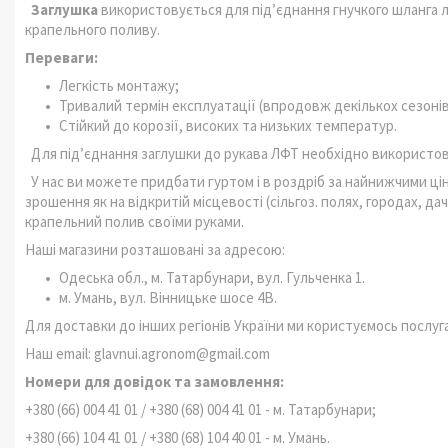
Заглушка
використовується для підʼєднання гнучкого шланга ле
крапельного поливу.
Переваги:
Легкість монтажу;
Тривалий термін експлуатації (впродовж декількох сезонів
Стійкий до корозії, високих та низьких температур.
Для підʼєднання заглушки до рукава ЛФТ необхідно використов
У нас ви можете придбати гуртом і в роздріб за найнижчими ці
зрошення як на відкритій місцевості (сільгоз. полях, городах, да
крапельний полив своїми руками.
Наші магазини розташовані за адресою:
Одеська обл., м. Татарбунари, вул. Гульченка 1.
м. Умань, вул. Вінницьке шосе 4В.
Для доставки до інших регіонів України ми користуємось послуга
Наш email: glavnui.agronom@gmail.com
Номери для довідок та замовлення:
+380 (66) 004 41 01 / +380 (68) 004 41 01 - м. Татарбунари;
+380 (66) 104 41 01 / +380 (68) 104 40 01 - м. Умань.