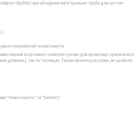
йфлет (layflat) при обладнані магістральної труби для систем
);
увати посилені металеві хомути.
нами повний асортимент комплектуючих для організації крапельног
чних ділянках), так і в теплицях. Також проконсультуємо, як зробити
ми “Нової пошти” та “Delivery”.