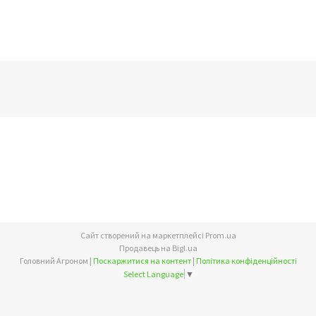
Сайт створений на маркетплейсі
Prom.ua
Продавець на Bigl.ua
Головний Агроном |
Поскаржитися на контент
|
Політика конфіденційності
Select Language
▼