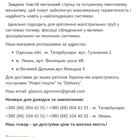
Завдяки товстій металевій стрічці та потужному гвинтовому
механізму, цей хомут забезпечує максимальну герметичність і
надійність навіть у найскладніших системах.
Ідеально підходить для кріплення магістральних труб у
системах поливу, фіксації обладнання у великих
зрошувальних чи технічних системах.
Наші магазини розташовані за адресою:
Одеська обл., м. Татарбунари, вул. Гульченка 1.
м. Умань, вул. Вінницьке шосе 4В.
м.Великий Дальник,вул.Маяцька 6
Для доставки до інших регіонів України ми користуємось
послугами “Нової пошти” та “Delivery”.
Наш email: glavnui.agronom@gmail.com
Номери для довідок та замовлення:
+380 (66) 004 41 01 / +380 (68) 004 41 01 - м. Татарбунари;
+380 (66) 104 41 01 / +380 (68) 104 40 01 - м. Умань.
Наш товар - це доступна ціна та висока якість!
Приховати