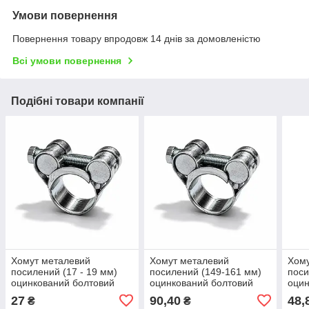
Умови повернення
Повернення товару впродовж 14 днів за домовленістю
Всі умови повернення
Подібні товари компанії
Хомут металевий
Хомут металевий
Хому
посилений (17 - 19 мм)
посилений (149-161 мм)
поси
оцинкований болтовий
оцинкований болтовий
оцин
для рукава Layflat
для 
27
90,40
48,
₴
₴
Лейфлет 6"
Лейф