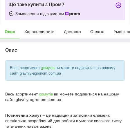
Що таке купити з Пром?
Замовлення під захистом
Опис
Характеристики
Доставка
Оплата
Умови п
Опис
Весь асортимент
х
омутів
ви можете подивитися на нашому
сайті glavniy-agronom.com.ua
Весь асортимент
х
омутів
ви можете подивитися на нашому
сайті glavniy-agronom.com.ua
Посилений хомут
– це надміцний затискний елемент,
спеціально розроблений для роботи в умовах високого тиску
та значних навантажень.