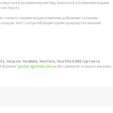
осовується в розчиненому вигляді, вноситься з поливними водами
того ґрунту.
так і спільно з іншими водорозчинними добривами та іншими
ом кальцію. Азот у нітратній формі сприяє кращому поглинанню
ita,
YaraLiva.
YaraBela,
YaraTera,
Yara
FOLICARE гуртом і в
ий Агроном"
glavniy-agronom.com.ua
або самовитяг із нашого магазину