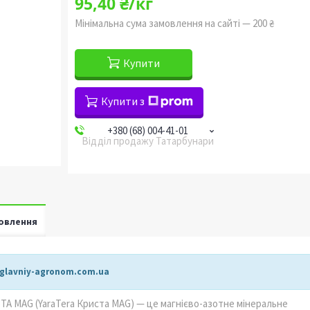
95,40 ₴/кг
Мінімальна сума замовлення на сайті — 200 ₴
Купити
Купити з
+380 (68) 004-41-01
Відділ продажу Татарбунари
овлення
 glavniy-agronom.com.ua
STA MAG (YaraTera Криста МAG) — це магнієво-азотне мінеральне