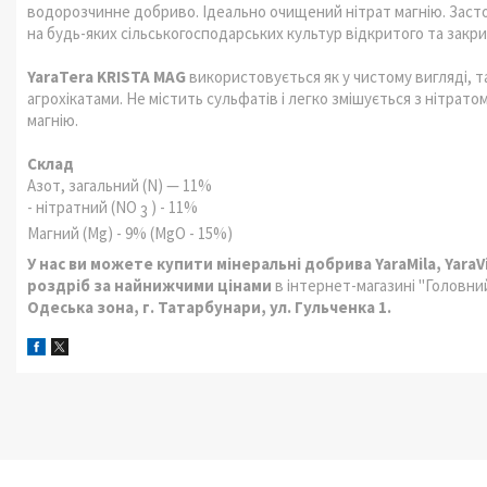
водорозчинне добриво. Ідеально очищений нітрат магнію. Заст
на будь-яких сільськогосподарських культур відкритого та закри
YaraTera KRISTA MAG
використовується як у чистому вигляді, 
агрохікатами. Не містить сульфатів і легко змішується з нітрат
магнію.
Склад
Азот, загальний (N) — 11%
- нітратний (NO
) - 11%
3
Магний (Mg) - 9% (MgO - 15%)
У нас ви можете купити мінеральні добрива
YaraMila,
YaraV
роздріб за найнижчими цінами
в інтернет-магазині "Головн
Одеська зона, г. Татарбунари, ул. Гульченка 1.