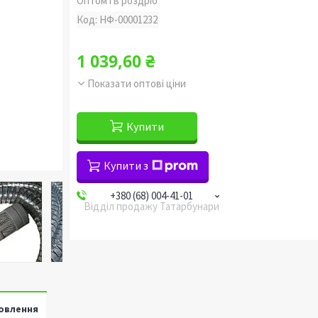
Оптом і в роздріб
Код:
НФ-00001232
1 039,60 ₴
Показати оптові ціни
Купити
Купити з
+380 (68) 004-41-01
Відділ продажу Татарбунари
овлення