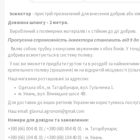
Інжектор
- пристрій призначений для внесення добрив або хім
Довжина шлангу - 2 метри.
Вироблений з полімерних матеріалів і є стійким до дії добрив.
Пропускна спроможність інжектора становить від 9 до 
Являє собою трубку з конусним звуженням з обох боків. У точц
добрива всмоктуються в систему поливу.
У нас ви зможете придбати гуртом та в роздріб за найнижчими
крапельного поливу (зрошення) як на відкритій місцевості (сільго
Наші магазини розташовані за адресою:
Одеська обл., м. Татарбунари, вул. Гульченка 1.
м. Умань, вул. Вінницьке шосе 4В.
Для доставки до інших регіонів України ми користуємось послуга
Наш email: glavnui.agronom@gmail.com
Номери для довідок та замовлення:
+380 (66) 004 41 01 / +380 (68) 004 41 01 - м. Татарбунари;
+380 (66) 104 41 01 / +380 (68) 104 40 01 - м. Умань.