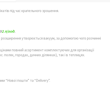
ікатів під час крапельного зрошення.
9
2 л/год
.
і розширення утворюється вакуум, за допомогою чого розчинні
 цінами повний асортимент комплектуючих для організації
с. полях, городах, дачних ділянках), так і в теплицях.
ми “Нової пошти” та “Delivery”.