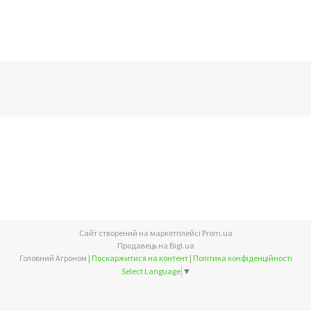
Сайт створений на маркетплейсі
Prom.ua
Продавець на Bigl.ua
Головний Агроном |
Поскаржитися на контент
|
Політика конфіденційності
Select Language
▼