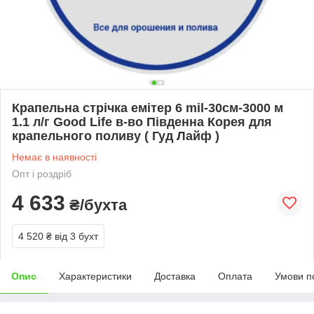
Крапельна стрічка емітер 6 mil-30см-3000 м
1.1 л/г Good Life в-во Південна Корея для
крапельного поливу ( Гуд Лайф )
Немає в наявності
Опт і роздріб
4 633
₴/бухта
4 520 ₴
від 3 бухт
Опис
Характеристики
Доставка
Оплата
Умови п