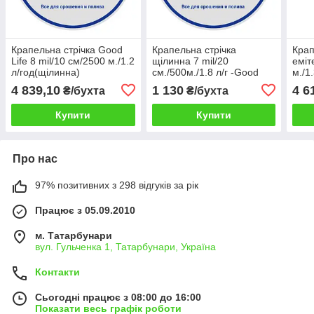
Крапельна стрічка Good
Крапельна стрічка
Крап
Life 8 mil/10 см/2500 м./1.2
щілинна 7 mil/20
еміт
л/год(щілинна)
см./500м./1.8 л/г -Good
м./1
Life (Південна Корея)
Wey(
4 839,10
1 130
4 6
₴/бухта
₴/бухта
Купити
Купити
Про нас
97% позитивних з 298 відгуків за рік
Працює з 05.09.2010
м. Татарбунари
вул. Гульченка 1, Татарбунари, Україна
Контакти
Сьогодні працює з 08:00 до 16:00
Показати весь графік роботи