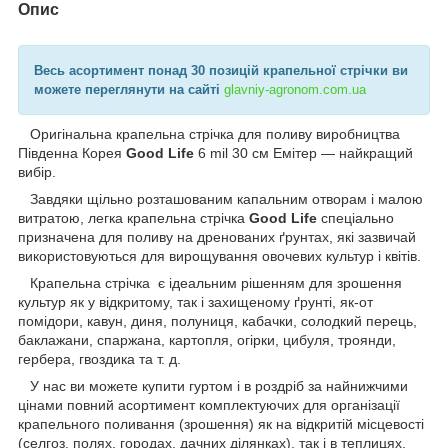
Опис
Весь асортимент понад 30 позицій крапельної стрічки ви
можете переглянути на сайті
glavniy-agronom.com.ua​
Оригінальна крапельна стрічка для поливу виробництва
Південна Корея
Good Life
6 mil 30 см Емітер — найкращий
вибір.
Завдяки щільно розташованим капальним отворам і малою
витратою, легка крапельна стрічка
Good Life
спеціально
призначена для поливу на дренованих ґрунтах, які зазвичай
використовуються для вирощування овочевих культур і квітів.
Крапельна стрічка є ідеальним рішенням для зрошення
культур як у відкритому, так і захищеному ґрунті, як-от
помідори, кавун, диня, полуниця, кабачки, солодкий перець,
баклажани, спаржана, картопля, огірки, цибуля, троянди,
гербера, гвоздика та т. д.
У нас ви можете купити гуртом і в роздріб за найнижчими
цінами повний асортимент комплектуючих для організації
крапельного поливання (зрошення) як на відкритій місцевості
(селгоз. полях, городах, дачних ділянках), так і в теплицях.