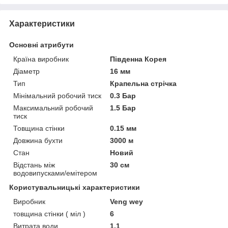
Характеристики
Основні атрибути
Країна виробник
Південна Корея
Діаметр
16 мм
Тип
Крапельна стрічка
Мінімальний робочий тиск
0.3 Бар
Максимальний робочий
1.5 Бар
тиск
Товщина стінки
0.15 мм
Довжина бухти
3000 м
Стан
Новий
Відстань між
30 см
водовипусками/емітером
Користувальницькі характеристики
Виробник
Veng wey
товщина стінки ( міл )
6
Витрата води
1.1