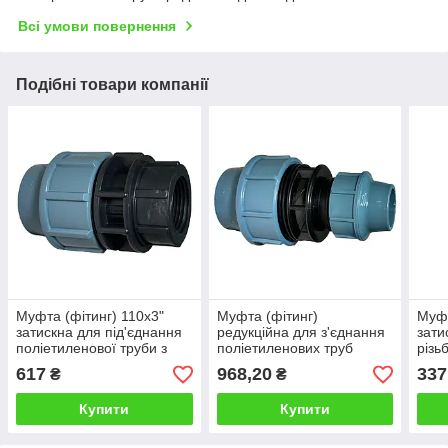
Всі умови повернення
Подібні товари компанії
Муфта (фітинг) 110х3"
Муфта (фітинг)
Муфт
затискна для під'єднання
редукційна для з'єднання
зати
поліетиленової труби з
поліетиленових труб
різь
внутрішньою різьбою
діаметром 110х75 мм
полі
617
968,20
337
₴
₴
Туре
Купити
Купити