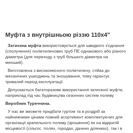
Муфта з внутрішньою різзю 110х4"
Затискна муфта
використовується для швидкого зʼєднання
(сполучення) поліетиленових труб ПЕ однакового або різного
діаметра (для переходу з труб більшого діаметра на
менший).
Виготовлена з високоякісного поліетилену, стійка до
механічних ушкоджень та зношування, тому гарантує
тривалий період експлуатації.
Допускається багаторазове використання затискної муфти,
наприклад під час будівництва сезонних систем поливу.
Виробник Туреччина.
У нас ви зможете придбати гуртом та в роздріб за
найнижчими цінами повний асортимент комплектуючих для
організації крапельного поливу (зрошення) як на відкритій
місцевості (сільгос. полях, городах, дачних ділянках), так і в