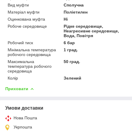
Вид муфти
Сполучна
Матеріал муфти
Поліетилен
Оцинкована муфта
Ні
Робоче середовище
Рідке середовище,
Неагресивне середовище,
Вода, Повітря
Робочий тиск
6 бар
Мінімальна температура
1 град.
робочого середовища
Максимальна
50 град.
температура робочого
середовища
Колір
Зелений
Приховати
Умови доставки
Нова Пошта
Укрпошта