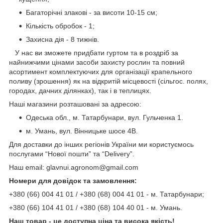
Багаторічні злакові - за висоти 10-15 см;
Кількість обробок - 1;
Захисна дія - 8 тижнів.
У нас ви зможете придбати гуртом та в роздріб за
найнижчими цінами засоби захисту рослин та повний
асортимент комплектуючих для організації крапельного
поливу (зрошення) як на відкритій місцевості (сільгос. полях,
городах, дачних ділянках), так і в теплицях.
Наші магазини розташовані за адресою:
Одеська обл., м. Татарбунари, вул. Гульченка 1.
м. Умань, вул. Вінницьке шосе 4В.
Для доставки до інших регіонів України ми користуємось
послугами “Нової пошти” та “Delivery”.
Наш email: glavnui.agronom@gmail.com
Номери для довідок та замовлення:
+380 (66) 004 41 01 / +380 (68) 004 41 01 - м. Татарбунари;
+380 (66) 104 41 01 / +380 (68) 104 40 01 - м. Умань.
Наш товар - це доступна ціна та висока якість!