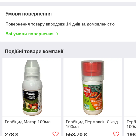
Умови повернення
Повернення товару впродовж 14 днів за домовленістю
Всі умови повернення
Подібні товари компанії
Гербіцид Матар 100мл.
Гербіцид Пермаклін Ліквід
Герб
100мл
100
278
553,70
198
₴
₴