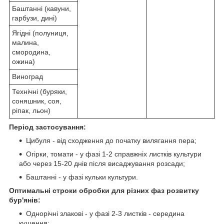
Баштанні (кавуни,
гарбузи, дині)
Ягідні (полуниця,
малина,
смородина,
ожина)
Виноград
Технічні (буряки,
соняшник, соя,
ріпак, льон)
Період застосування:
Цибуля - від сходження до початку вилягання пера;
Огірки, томати - у фазі 1-2 справжніх листків культури
або через 15-20 днів після висаджування розсади;
Баштанні - у фазі кульки культури.
Оптимальні строки обробки для різних фаз розвитку
бур'янів:
Однорічні злакові - у фазі 2-3 листків - середина
кущення;