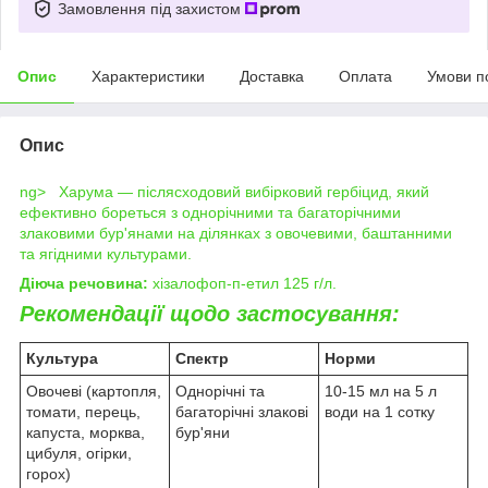
Замовлення під захистом
Опис
Характеристики
Доставка
Оплата
Умови п
Опис
ng> Харума — післясходовий вибірковий гербіцид, який
ефективно бореться з однорічними та багаторічними
злаковими бур'янами на ділянках з овочевими, баштанними
та ягідними культурами.
Діюча речовина:
хізалофоп-п-етил 125 г/л.
Рекомендації щодо застосування:
Культура
Спектр
Норми
Овочеві (картопля,
Однорічні та
10-15 мл на 5 л
томати, перець,
багаторічні злакові
води на 1 сотку
капуста, морква,
бур'яни
цибуля, огірки,
горох)