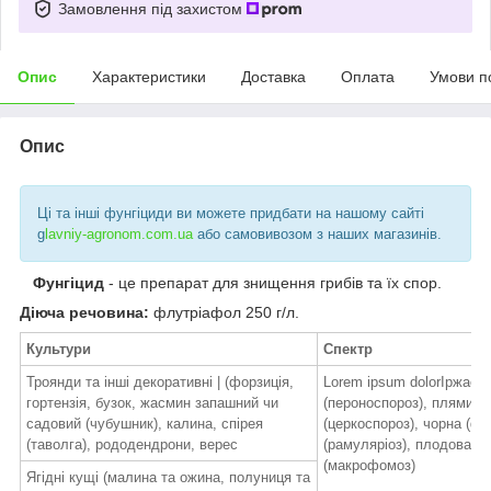
Замовлення під захистом
Опис
Характеристики
Доставка
Оплата
Умови п
Опис
Ці та інші фунгіциди ви можете придбати на нашому сайті
g
lavniy-agronom.com.ua
або самовивозом з наших магазинів.
Фунгіцид
- це препарат для знищення грибів та їх спор.
Діюча речовина:
флутріафол 250 г/л.
Культури
Спектр
Троянди та інші декоративні | (форзиція,
Lorem ipsum dolorІржаст
гортензія, бузок, жасмин запашний чи
(пероноспороз), плямисто
садовий (чубушник), калина, спірея
(церкоспороз), чорна (фом
(таволга), рододендрони, верес
(рамуляріоз), плодова гн
(макрофомоз)
Ягідні кущі (малина та ожина, полуниця та