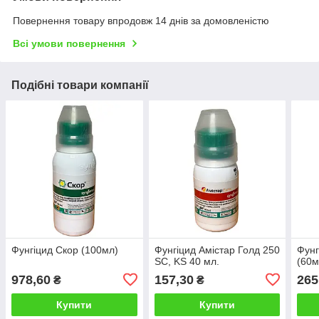
Повернення товару впродовж 14 днів за домовленістю
Всі умови повернення
Подібні товари компанії
Фунгіцид Скор (100мл)
Фунгіцид Амістар Голд 250
Фунг
SC, KS 40 мл.
(60м
978,60
157,30
265
₴
₴
Купити
Купити