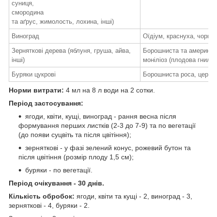
суниця,
смородина
та аґрус, жимолость, лохина, інші)
Виноград
Оїдіум, краснуха, чорна 
Зерняткові дерева (яблуня, груша, айва,
Борошниста та американс
інші)
моніліоз (плодова гниль)
Буряки цукрові
Борошниста роса, церко
Норми витрати:
4 мл на 8 л води на 2 сотки.
Період застосування:
ягоди, квіти, кущі, виноград - рання весна після
формування перших листків (2-3 до 7-9) та по вегетації
(до появи суцвіть та після цвітіння);
зерняткові - у фазі зелений конус, рожевий бутон та
після цвітіння (розмір плоду 1,5 см);
буряки - по вегетації.
Період очікування - 30 днів.
Кількість обробок:
ягоди, квіти та кущі - 2, виноград - 3,
зерняткові - 4, буряки - 2.