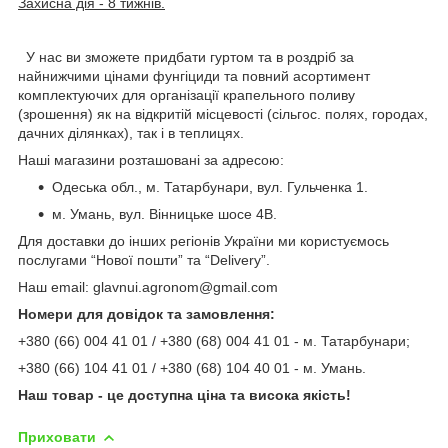
Захисна дія - 8 тижнів.
У нас ви зможете придбати гуртом та в роздріб за
найнижчими цінами фунгіциди та повний асортимент
комплектуючих для організації крапельного поливу
(зрошення) як на відкритій місцевості (сільгос. полях, городах,
дачних ділянках), так і в теплицях.
Наші магазини розташовані за адресою:
Одеська обл., м. Татарбунари, вул. Гульченка 1.
м. Умань, вул. Вінницьке шосе 4В.
Для доставки до інших регіонів України ми користуємось
послугами “Нової пошти” та “Delivery”.
Наш email: glavnui.agronom@gmail.com
Номери для довідок та замовлення:
+380 (66) 004 41 01 / +380 (68) 004 41 01 - м. Татарбунари;
+380 (66) 104 41 01 / +380 (68) 104 40 01 - м. Умань.
Наш товар - це доступна ціна та висока якість!
Приховати