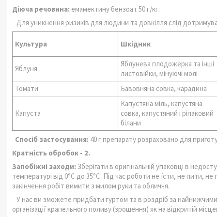
Діюча речовина:
емамектину бензоат 50 г/кг.
Для уникнення ризиків для людини та довкілля слід дотримув
Культура
Шкідник
Яблунева плодожерка та інші
Яблуня
листовійки, мінуючі молі
Томати
Бавовняна совка, карадина
Капустяна міль, капустяна
Капуста
совка, капустяний і ріпаковий
білани
Спосіб застосування:
40 г препарату розраховано для приготу
Кратність обробок - 2.
Запобіжні заходи:
Зберігати в оригінальній упаковці в недосту
температурі від 0°С до 35°С. Під час роботи не їсти, не пити, н
закінчення робіт вимити з милом руки та обличчя.
У нас ви зможете придбати гуртом та в роздріб за найнижчим
організації крапельного поливу (зрошення) як на відкритій місцево