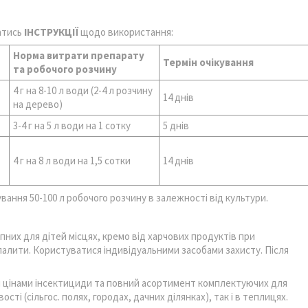
атись
ІНСТРУКЦІЇ
щодо використання:
Норма витрати препарату
Термін очікування
та робочого розчину
4 г на 8-10 л води (2-4 л розчину
14 днів
на дерево)
3-4 г на 5 л води на 1 сотку
5 днів
4 г на 8 л води на 1,5 сотки
14 днів
вання 50-100 л робочого розчину в залежності від культури.
пних для дітей місцях, кремо від харчових продуктів при
е палити. Користуватися індивідуальними засобами захисту. Після
и цінами інсектициди та повний асортимент комплектуючих для
сті (сільгос. полях, городах, дачних ділянках), так і в теплицях.