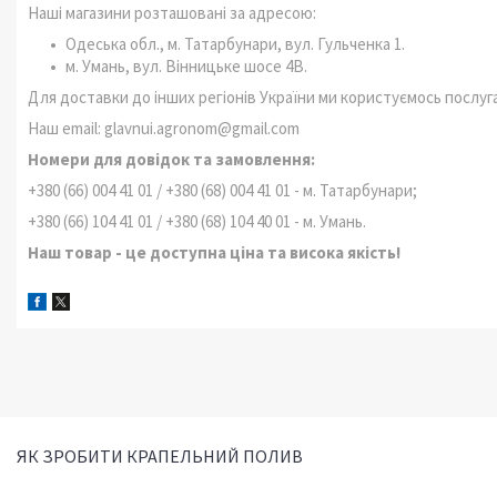
Наші магазини розташовані за адресою:
Одеська обл., м. Татарбунари, вул. Гульченка 1.
м. Умань, вул. Вінницьке шосе 4В.
Для доставки до інших регіонів України ми користуємось послуга
Наш email: glavnui.agronom@gmail.com
Номери для довідок та замовлення:
+380 (66) 004 41 01 / +380 (68) 004 41 01 - м. Татарбунари;
+380 (66) 104 41 01 / +380 (68) 104 40 01 - м. Умань.
Наш товар - це доступна ціна та висока якість!
ЯК ЗРОБИТИ КРАПЕЛЬНИЙ ПОЛИВ