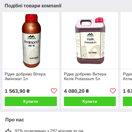
Подібні товари компанії
Рідке добриво Вітера
Рідке добриво Витера
Рідк
Амінокат 1л
Келік Potassium 5л
Атла
1 563,90
4 080,20
1 6
₴
₴
Купити
Купити
Про нас
97% позитивних з 297 відгуків за рік