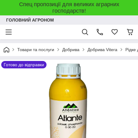
Спец пропозиції для великих аграрних
господарств!
ГОЛОВНИЙ АГРОНОМ
Товари та послуги
Добрива
Добрива Vitera
Рідке
Готово до відправки