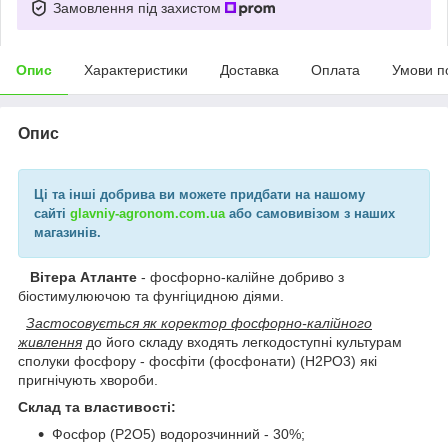
Замовлення під захистом
Опис
Характеристики
Доставка
Оплата
Умови п
Опис
Ці та інші добрива ви можете придбати на нашому
сайті
glavniy-agronom.com.ua
або самовивізом з наших
магазинів.
Вітера Атланте
- фосфорно-калійне добриво з
біостимулюючою та фунгіцидною діями.
Застосовується як коректор фосфорно-калійного
живлення
до його складу входять легкодоступні культурам
сполуки фосфору - фосфіти (фосфонати) (H
2
PO
3
) які
пригнічують хвороби.
Склад та властивості:
Фосфор (Р2О5) водорозчинний - 30%;