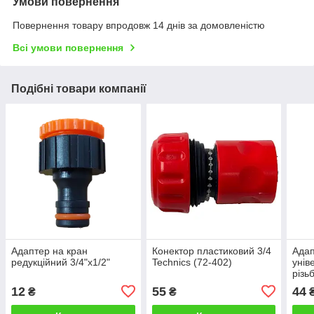
Умови повернення
Повернення товару впродовж 14 днів за домовленістю
Всі умови повернення
Подібні товари компанії
Адаптер на кран
Конектор пластиковий 3/4
Адап
редукційний 3/4"x1/2"
Technics (72-402)
унів
різь
(72-
12
55
44
₴
₴