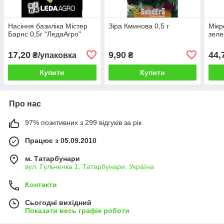
Насіння базиліка Містер
Зіра Кминова 0,5 г
Мікр
Барнс 0,5г "ЛедаАгро"
зеле
17,20
9,90
44,
₴/упаковка
₴
Купити
Купити
Про нас
97% позитивних з 299 відгуків за рік
Працює з 05.09.2010
м. Татарбунари
вул. Гульченка 1, Татарбунари, Україна
Контакти
Сьогодні вихідний
Показати весь графік роботи