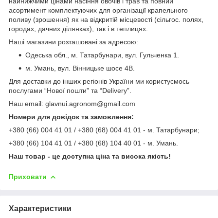
найнижчими цінами насіння овочів і трав та повний
асортимент комплектуючих для організації крапельного
поливу (зрошення) як на відкритій місцевості (сільгос. полях,
городах, дачних ділянках), так і в теплицях.
Наші магазини розташовані за адресою:
Одеська обл., м. Татарбунари, вул. Гульченка 1.
м. Умань, вул. Вінницьке шосе 4В.
Для доставки до інших регіонів України ми користуємось
послугами “Нової пошти” та “Delivery”.
Наш email: glavnui.agronom@gmail.com
Номери для довідок та замовлення:
+380 (66) 004 41 01 / +380 (68) 004 41 01 - м. Татарбунари;
+380 (66) 104 41 01 / +380 (68) 104 40 01 - м. Умань.
Наш товар - це доступна ціна та висока якість!
Приховати
Характеристики