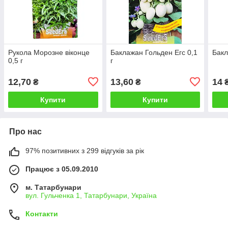
Рукола Морозне віконце
Баклажан Гольден Егс 0,1
Бакл
0,5 г
г
12,70
13,60
14
₴
₴
Купити
Купити
Про нас
97% позитивних з 299 відгуків за рік
Працює з 05.09.2010
м. Татарбунари
вул. Гульченка 1, Татарбунари, Україна
Контакти