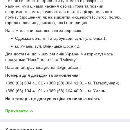
У нас ви зможете придбати гуртом та в роздріб за
найнижчими цінами насіння овочів і трав та повний
асортимент комплектуючих для організації крапельного
поливу (зрошення) як на відкритій місцевості (сільгос. полях,
городах, дачних ділянках), так і в теплицях.
Наші магазини розташовані за адресою:
Одеська обл., м. Татарбунари, вул. Гульченка 1.
м. Умань, вул. Вінницьке шосе 4В.
Для доставки до інших регіонів України ми користуємось
послугами “Нової пошти” та “Delivery”.
Наш email: glavnui.agronom@gmail.com
Номери для довідок та замовлення:
+380 (66) 004 41 01 / +380 (68) 004 41 01 - м. Татарбунари;
+380 (66) 104 41 01 / +380 (68) 104 40 01 - м. Умань.
Наш товар - це доступна ціна та висока якість!
Приховати
Характеристики