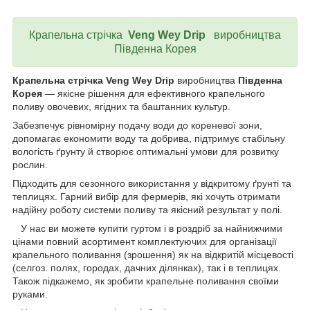
Крапельна стрічка
Veng
Wey
Drip
виробництва
Південна Корея
Крапельна стрічка Veng Wey Drip
виробництва
Південна
Корея
— якісне рішення для ефективного крапельного
поливу овочевих, ягідних та баштанних культур.
Забезпечує рівномірну подачу води до кореневої зони,
допомагає економити воду та добрива, підтримує стабільну
вологість ґрунту й створює оптимальні умови для розвитку
рослин.
Підходить для сезонного використання у відкритому ґрунті та
теплицях. Гарний вибір для фермерів, які хочуть отримати
надійну роботу системи поливу та якісний результат у полі.
У нас ви можете купити гуртом і в роздріб за найнижчими
цінами повний асортимент комплектуючих для організації
крапельного поливання (зрошення) як на відкритій місцевості
(селгоз. полях, городах, дачних ділянках), так і в теплицях.
Також підкажемо, як зробити крапельне поливання своїми
руками.