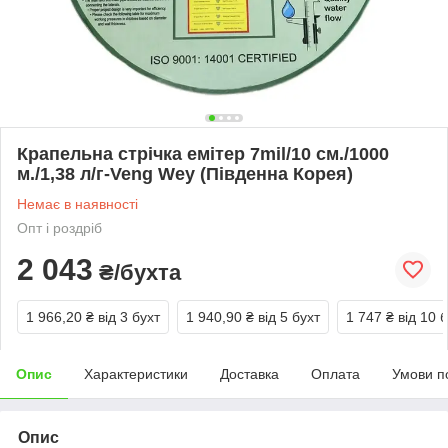
Крапельна стрічка емітер 7mil/10 см./1000
м./1,38 л/г-Veng Wey (Південна Корея)
Немає в наявності
Опт і роздріб
2 043
₴/бухта
1 966,20 ₴
від 3 бухт
1 940,90 ₴
від 5 бухт
1 747 ₴
від 10 
Опис
Характеристики
Доставка
Оплата
Умови п
Опис