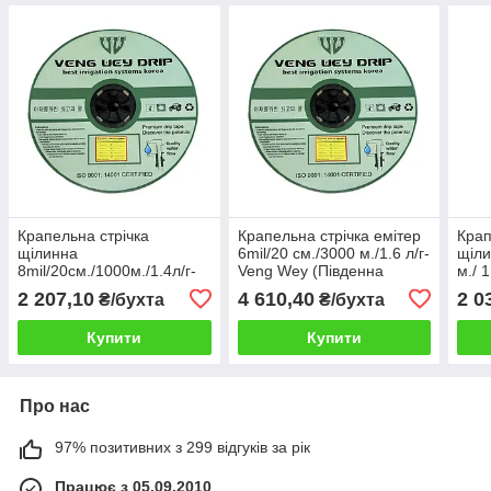
Крапельна стрічка
Крапельна стрічка емітер
Крап
щілинна
6mil/20 см./3000 м./1.6 л/г-
щіли
8mil/20см./1000м./1.4л/г-
Veng Wey (Південна
м./ 
Veng Wey(Південна
Корея)
Life
2 207,10
4 610,40
2 0
₴/бухта
₴/бухта
Корея)
Купити
Купити
Про нас
97% позитивних з 299 відгуків за рік
Працює з 05.09.2010