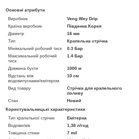
Основні атрибути
Виробник
Veng Wey Drip
Країна виробник
Південна Корея
Діаметр
16 мм
Тип
Крапельна стрічка
Мінімальний робочий тиск
0.3 Бар
Максимальний робочий
1.4 Бар
тиск
Довжина бухти
1000 м
Відстань між
10 см
водовипусками/емітером
Вид товару
Стрічка для крапельного
поливу
Стан
Новий
Користувальницькі характеристики
Тип крапельної стрічки
Емітерна
Водовилив
1,38 л/год
Товщина стінки
7 mil