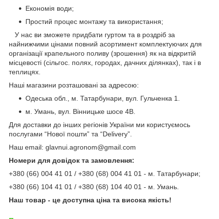
Економія води;
Простий процес монтажу та використання;
У нас ви зможете придбати гуртом та в роздріб за
найнижчими цінами повний асортимент комплектуючих для
організації крапельного поливу (зрошення) як на відкритій
місцевості (сільгос. полях, городах, дачних ділянках), так і в
теплицях.
Наші магазини розташовані за адресою:
Одеська обл., м. Татарбунари, вул. Гульченка 1.
м. Умань, вул. Вінницьке шосе 4В.
Для доставки до інших регіонів України ми користуємось
послугами “Нової пошти” та “Delivery”.
Наш email: glavnui.agronom@gmail.com
Номери для довідок та замовлення:
+380 (66) 004 41 01 / +380 (68) 004 41 01 - м. Татарбунари;
+380 (66) 104 41 01 / +380 (68) 104 40 01 - м. Умань.
Наш товар - це доступна ціна та висока якість!