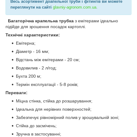
Весь асортимент до
апельної труби
і фітингів ви можете
переглянути на сайті
glavniy-agronom.com.ua​
.
Багаторічна крапельна трубка
з емітерами ідеально
підійде для зрошення посадок картоплі.
Технічні характеристики:
Емітерна;
Діаметр - 16 мм;
Відстань між емітерами - 20 см;
Водовилив - 2 л/год;
Бухта 200 м;
Термін експлуатації - 5-8 років;
Переваги:
Міцна стінка, стійка до розшарування;
Ідеальна для нерівних поверхностей;
Забезпечує рівномірний полив у зрошувальній зоні;
Стійка до засмічень;
Зручна в застосуванні;