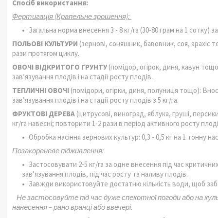
Спосіб використання:
Фертигація (Крапельне зрошення):
Загальна норма внесення 3 - 8 кг/га (30-80 грам на 1 сотку) 
ПОЛЬОВІ КУЛЬТУРИ
(зернові, соняшник, бавовник, соя, арахіс т
рази протягом циклу.
ОВОЧІ ВІДКРИТОГО ГРУНТУ
(помідор, огірок, диня, кавун тощо
зав’язування плодів і на стадії росту плодів.
ТЕПЛИЧНІ ОВОЧІ
(помідори, огірки, диня, полуниця тощо): Внос
зав’язування плодів і на стадії росту плодів з 5 кг/га.
ФРУКТОВІ ДЕРЕВА
(цитрусові, виноград, яблука, груші, персик
кг/га навесні; повторити 1-2 рази в період активного росту плодів
Обробка насіння зернових культур: 0,3 - 0,5 кг на 1 тонну нас
Позакореневе підживлення:
Застосовувати 2-5 кг/га за одне внесення під час критичних 
зав’язування плодів, під час росту та наливу плодів.
Завжди використовуйте достатню кількість води, щоб заб
Не застосовуйте під час дуже спекотної погоди або на ку
нанесення – рано вранці або ввечері.