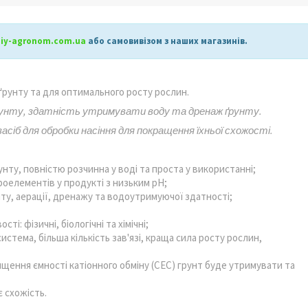
niy-agronom.com.ua
або самовивізом з наших магазинів.
рунту та для оптимального росту рослин.
унту, здатність утримувати воду та дренаж ґрунту.
сіб для обробки насіння для покращення їхньої схожості.
нту, повністю розчинна у воді та проста у використанні;
кроелементів у продукті з низьким рН;
ту, аерації, дренажу та водоутримуючої здатності;
і: фізичні, біологічні та хімічні;
тема, більша кількість зав'язі, краща сила росту рослин,
ищення ємності катіонного обміну (СЕС) грунт буде утримувати та
 схожість.