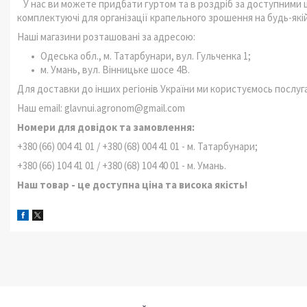
У нас ви можете придбати гуртом та в роздріб за доступними 
комплектуючі для організації крапельного зрошення на будь-якій
Наші магазини розташовані за адресою:
Одеська обл., м. Татарбунари, вул. Гульченка 1;
м. Умань, вул. Вінницьке шосе 4В.
Для доставки до інших регіонів України ми користуємось послуга
Наш email: glavnui.agronom@gmail.com
Номери для довідок та замовлення:
+380 (66) 004 41 01 / +380 (68) 004 41 01 - м. Татарбунари;
+380 (66) 104 41 01 / +380 (68) 104 40 01 - м. Умань.
Наш товар - це доступна ціна та висока якість!