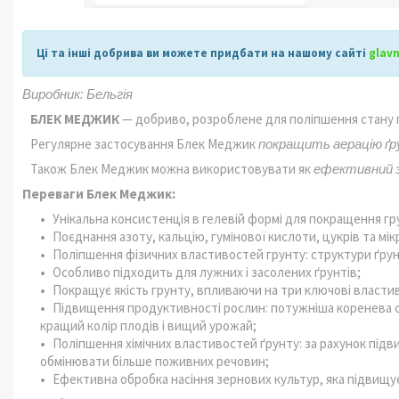
Ці та інші добрива ви можете придбати на нашому сайті
glav
Виробник: Бельгія
БЛЕК МЕДЖИК
— добриво, розроблене для поліпшення стану ґ
Регулярне застосування Блек Меджик
покращить аерацію ґр
Також Блек Меджик можна використовувати як
ефективний за
Переваги Блек Меджик:
Унікальна консистенція в гелевій формі для покращення гру
Поєднання азоту, кальцію, гумінової кислоти, цукрів та мі
Поліпшення фізичних властивостей грунту: структури ґрун
Особливо підходить для лужних і засолених ґрунтів;
Покращує якість грунту, впливаючи на три ключові властивост
Підвищення продуктивності рослин: потужніша коренева сис
кращий колір плодів і вищий урожай;
Поліпшення хімічних властивостей ґрунту: за рахунок підв
обмінювати більше поживних речовин;
Ефективна обробка насіння зернових культур, яка підвищує