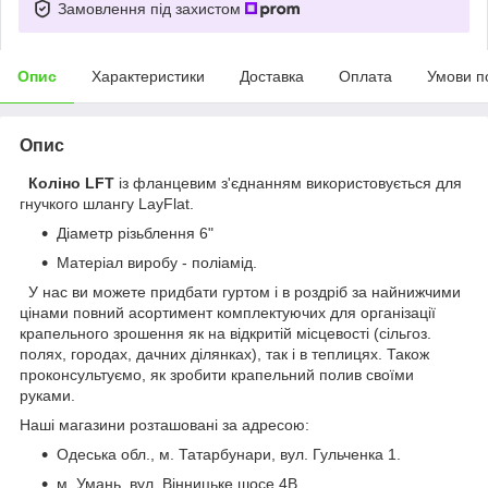
Замовлення під захистом
Опис
Характеристики
Доставка
Оплата
Умови п
Опис
Коліно LFT
із фланцевим з'єднанням використовується для
гнучкого шлангу LayFlat.
Діаметр різьблення 6"
Матеріал виробу - поліамід.
У нас ви можете придбати гуртом і в роздріб за найнижчими
цінами повний асортимент комплектуючих для організації
крапельного зрошення як на відкритій місцевості (сільгоз.
полях, городах, дачних ділянках), так і в теплицях. Також
проконсультуємо, як зробити крапельний полив своїми
руками.
Наші магазини розташовані за адресою:
Одеська обл., м. Татарбунари, вул. Гульченка 1.
м. Умань, вул. Вінницьке шосе 4В.