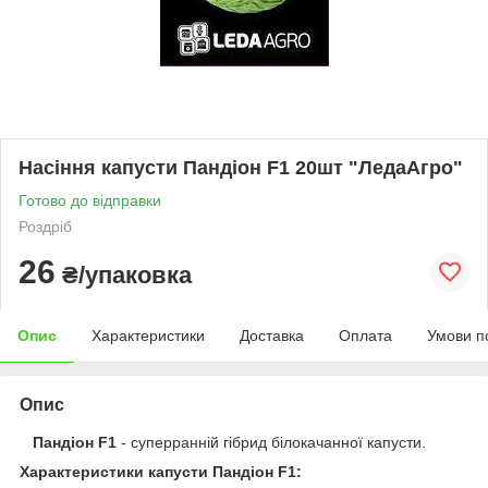
Насіння капусти Пандіон F1 20шт "ЛедаАгро"
Готово до відправки
Роздріб
26
₴/упаковка
Опис
Характеристики
Доставка
Оплата
Умови п
Опис
Пандіон F1
- суперранній гібрид білокачанної капусти.
Характеристики капусти Пандіон F1: