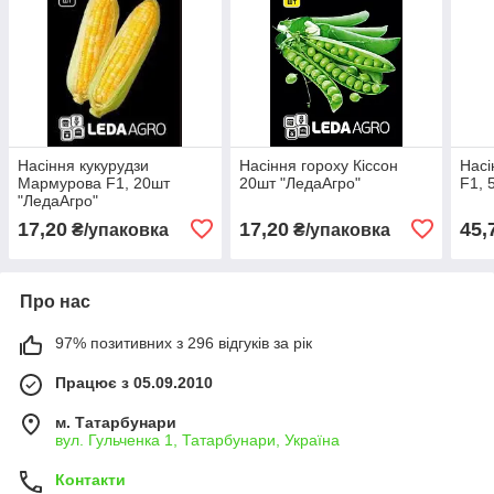
Насіння кукурудзи
Насіння гороху Кіссон
Насі
Мармурова F1, 20шт
20шт "ЛедаАгро"
F1, 
"ЛедаАгро"
17,20
17,20
45,
₴/упаковка
₴/упаковка
Про нас
97% позитивних з 296 відгуків за рік
Працює з 05.09.2010
м. Татарбунари
вул. Гульченка 1, Татарбунари, Україна
Контакти