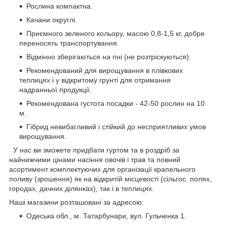
Рослина компактна.
Качани округлі.
Приємного зеленого кольору, масою 0,8-1,5 кг, добре
переносять транспортування.
Відмінно зберігаються на пні (не розтріскуються).
Рекомендований для вирощування в плівкових
теплицях і у відкритому грунті для отримання
надранньої продукції.
Рекомендована густота посадки - 42-50 рослин на 10
м.
Гібрид невибагливий і стійкий до несприятливих умов
вирощування.
У нас ви зможете придбати гуртом та в роздріб за
найнижчими цінами насіння овочів і трав та повний
асортимент комплектуючих для організації крапельного
поливу (зрошення) як на відкритій місцевості (сільгос. полях,
городах, дачних ділянках), так і в теплицях.
Наші магазини розташовані за адресою:
Одеська обл., м. Татарбунари, вул. Гульченка 1.