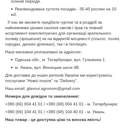
осінній періоди.
Рекомендована густота посадки - 35-40 рослин на 10
м2.
У нас ви зможете придбати гуртом та в роздріб за
найнижчими цінами насіння овочів і трав та повний
асортимент комплектуючих для організації крапельного
поливу (зрошення) як на відкритій місцевості (сільгос. полях,
городах, дачних ділянках), так і в теплицях.
Наші магазини розташовані за адресою:
Одеська обл., м. Татарбунари, вул. Гульченка 1.
м. Умань, вул. Вінницьке шосе 4В.
Для доставки до інших регіонів України ми користуємось
послугами “Нової пошти” та “Delivery”.
Наш email: glavnui.agronom@gmail.com
Номери для довідок та замовлення:
+380 (66) 004 41 01 / +380 (68) 004 41 01 - м. Татарбунари;
+380 (66) 104 41 01 / +380 (68) 104 40 01 - м. Умань.
Наш товар - це доступна ціна та висока якість!