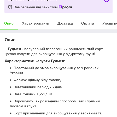
Замовлення під захистом
Опис
Характеристики
Доставка
Оплата
Умови п
Опис
Гудмен
- популярний всесезонний ранньостиглий сорт
цвітної капусти для вирощування у відкритому грунті.
Характеристики капусти Гудмен:
Пластичний до умов вирощування у всіх регіонах
України.
Формує щільну білу головку.
Вегетаційний період 75 днів.
Вага головки 1,2-1,5 кг
Вирощують, як розсадним способом, так і прямим
посівом в грунт.
Сорт призначений для вирощування у весняний та