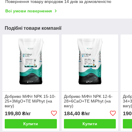
Повернення товару впродовж 14 днів за домовленістю
Всі умови повернення
Подібні товари компанії
Добриво МіФіт NPK 15-10-
Добриво МіФіт NPK 12-6-
Добр
25+3MgO+TE MiPhyt (на
28+6СаO+TE MiPhyt (на
34+3
вагу)
вагу)
вагу
199,80
184,40
190
₴/кг
₴/кг
Купити
Купити