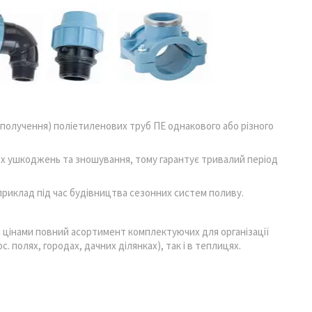
получення) поліетиленових труб ПЕ однакового або різного
их ушкоджень та зношування, тому гарантує тривалий період
риклад під час будівництва сезонних систем поливу.
 цінами повний асортимент комплектуючих для організації
с. полях, городах, дачних ділянках), так і в теплицях.