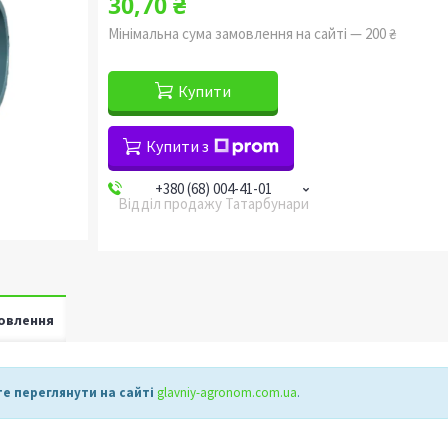
30,70 ₴
Мінімальна сума замовлення на сайті — 200 ₴
Купити
Купити з
+380 (68) 004-41-01
Відділ продажу Татарбунари
овлення
е переглянути на сайті
glavniy-agronom.com.ua​
.