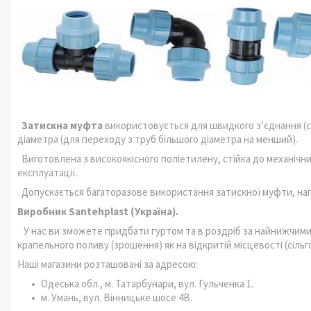
Затискна муфта
використовується для швидкого зʼєднання (с
діаметра (для переходу з труб більшого діаметра на менший).
Виготовлена з високоякісного поліетилену, стійка до механічн
експлуатації.
Допускається багаторазове використання затискної муфти, нап
Виробник Santehplast (Україна).
У нас ви зможете придбати гуртом та в роздріб за найнижчими
крапельного поливу (зрошення) як на відкритій місцевості (сільго
Наші магазини розташовані за адресою:
Одеська обл., м. Татарбунари, вул. Гульченка 1.
м. Умань, вул. Вінницьке шосе 4В.