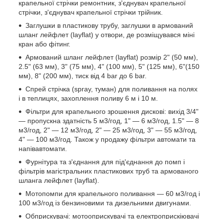
крапельної стрічки ремонтник, з'єднувач крапельної
стрічки, з'єднувач крапельної стрічки трійник.
Заглушки в пластикову трубу, заглушки в армований
шланг лейфлет (layflat) у отвори, де розміщувався міні
кран або фітинг.
Армований шланг лейфлет (layflat) розмір 2" (50 мм),
2.5" (63 мм), 3" (75 мм), 4" (100 мм), 5" (125 мм), 6"(150
мм), 8" (200 мм), тиск від 4 bar до 6 bar.
Спрей стрічка (spray, туман) для поливання на полях
і в теплицях, захоплення поливу 6 м і 10 м.
Фільтри для крапельного зрошення дискові: вихід 3/4"
— пропускна здатність 5 м3/год, 1" — 6 м3/год, 1.5" — 8
м3/год, 2" — 12 м3/год, 2" — 25 м3/год, 3" — 55 м3/год,
4" — 100 м3/год. Також у продажу фільтри автомати та
напівавтомати.
Фурнітура та з'єднання для під'єднання до помп і
фільтрів магістральних пластикових труб та армованого
шланга лейфлет (layflat).
Мотопомпи для крапельного поливання — 60 м3/год і
100 м3/год із бензиновими та дизельними двигунами.
Обприскувачі: мотооприскувачі та електроприскіювачі