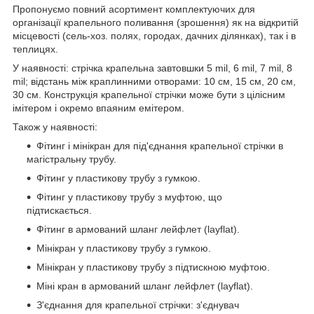
Пропонуємо повний асортимент комплектуючих для
організації крапельного поливання (зрошення) як на відкритій
місцевості (сель-хоз. полях, городах, дачних ділянках), так і в
теплицях.
У наявності: стрічка крапельна завтовшки 5 mil, 6 mil, 7 mil, 8
mil; відстань між краплинними отворами: 10 см, 15 см, 20 см,
30 см. Конструкція крапельної стрічки може бути з цілісним
імітером і окремо впаяним емітером.
Також у наявності:
Фітинг і мінікран для під'єднання крапельної стрічки в
магістральну трубу.
Фітинг у пластикову трубу з гумкою.
Фітинг у пластикову трубу з муфтою, що
підтискається.
Фітинг в армований шланг лейфлет (layflat).
Мінікран у пластикову трубу з гумкою.
Мінікран у пластикову трубу з підтискною муфтою.
Міні кран в армований шланг лейфлет (layflat).
З'єднання для крапельної стрічки: з'єднувач