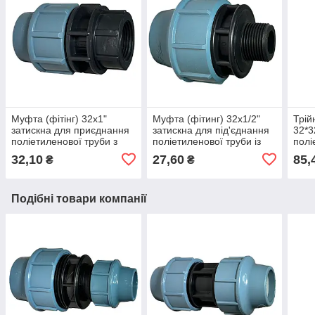
Муфта (фітінг) 32х1"
Муфта (фітинг) 32х1/2"
Трій
затискна для приєднання
затискна для під'єднання
32*3
поліетиленової труби з
поліетиленової труби із
полі
внутрішньою різьбою
зовнішньою різьбою
32,10
27,60
85,
₴
₴
Подібні товари компанії