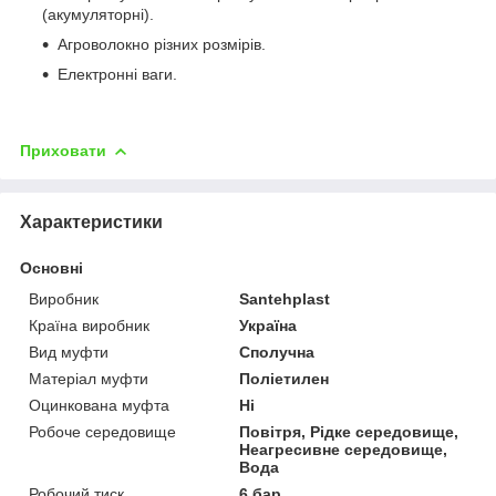
(акумуляторні).
Агроволокно різних розмірів.
Електронні ваги.
Приховати
Характеристики
Основні
Виробник
Santehplast
Країна виробник
Україна
Вид муфти
Сполучна
Матеріал муфти
Поліетилен
Оцинкована муфта
Ні
Робоче середовище
Повітря, Рідке середовище,
Неагресивне середовище,
Вода
Робочий тиск
6 бар