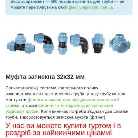
Весь асортимент
— 500 позицій фітингів для труби —
ви
можете переглянути на сайті
glavniy-agronom.com.ua​
.
Муфта затискна 32х32 мм
Під час монтажу системи крапельного поливу
використовується поліетиленова труба, у таку трубу можна
монтувати
фітинги та крани для під'єднання крапельної
стрічки
, а також
фітинги та міні крани для крапельної
(садової) трубки
. Коли виникає потреба з'єднати два шматки
труби, використовується затискна муфта (фітинг).
У нас ви можете купити гуртом і в
роздріб за найнижчими цінами!