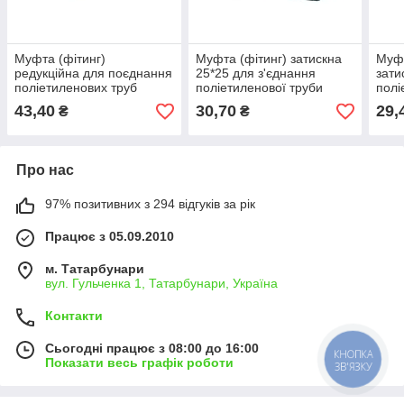
Муфта (фітинг)
Муфта (фітинг) затискна
Муфт
редукційна для поєднання
25*25 для з'єднання
зати
поліетиленових труб
поліетиленової труби
полі
діаметром 32х25 мм
діаметром 25 мм
зовн
43,40
30,70
29,
₴
₴
Про нас
97% позитивних з 294 відгуків за рік
Працює з 05.09.2010
м. Татарбунари
вул. Гульченка 1, Татарбунари, Україна
Контакти
Сьогодні працює з 08:00 до 16:00
КНОПКА
Показати весь графік роботи
ЗВ'ЯЗКУ