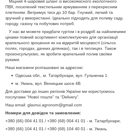
Міцний 4-шаровий шланг із високоякісного екологічного
ПВХ, посилений текстильним армуванням з перехресним
плетінням. Витримує тиск до 10 бар. Гнучкий, легкий та
зручний у використанні. Ідеально підходить для поливу саду,
городу, газону та побутових потреб.
У нас ви можете придбати гуртом і в роздріб за найнижчими
цінами повний асортимент комплектуючих для організації
крапельного зрошення як на відкритій місцевості (сільгоз.
полях, городах, дачних ділянках), так і в теплицях. Також
проконсультуємо, як зробити крапельний полив своїми
руками.
Наші магазини розташовані за адресою:
Одеська обл., м. Татарбунари, вул. Гульченка 1.
м. Умань, вул. Вінницьке шосе 4В.
Для доставки до інших регіонів України ми користуємось
послугами “Нової пошти” та “Delivery”.
Наш email: glavnui.agronom@gmail.com
Номери для довідок та замовлення:
+380 (66) 004 41 01 / +380 (68) 004 41 01 - м. Татарбунари;
+380 (66) 104 41 01 / +380 (68) 104 40 01 - м. Умань.