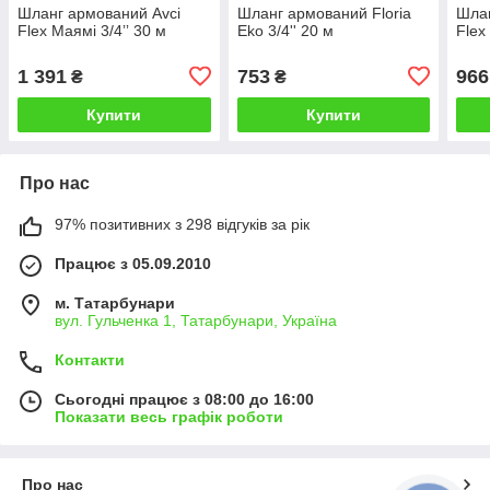
Шланг армований Avci
Шланг армований Floria
Шлан
Flex Маямі 3/4ʼʼ 30 м
Eko 3/4'' 20 м
Flex
1 391
753
966
₴
₴
Купити
Купити
Про нас
97% позитивних з 298 відгуків за рік
Працює з 05.09.2010
м. Татарбунари
вул. Гульченка 1, Татарбунари, Україна
Контакти
Сьогодні працює з 08:00 до 16:00
Показати весь графік роботи
Про нас