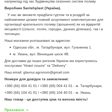
наприклад під час будівництва сезонних систем поливу.
Виробник Santehplast (Україна).
У нас ви зможете придбати гуртом та в роздріб за
найнижчими цінами повний асортимент комплектуючих для
організації крапельного поливу (зрошення) як на відкритій
місцевості (сільгос. полях, городах, дачних ділянках), так і в
теплицях.
Наші магазини розташовані за адресою:
Одеська обл., м. Татарбунари, вул. Гульченка 1.
м. Умань, вул. Вінницьке шосе 4В.
Для доставки до інших регіонів України ми користуємось
послугами “Нової пошти” та “Delivery”.
Наш email: glavnui.agronom@gmail.com
Номери для довідок та замовлення:
+380 (66) 004 41 01 / +380 (68) 004 41 01 - м. Татарбунари;
+380 (66) 104 41 01 / +380 (68) 104 40 01 - м. Умань.
Наш товар - це доступна ціна та висока якість!
Приховати