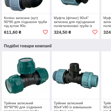
Коліно затискне (кут)
Муфта (фітинг) 90х4"
Муфт
90*90 для з'єднання труби
затискна для під'єднання
зати
під кутом 90o
поліетиленової труби із
полі
зовнішньою різьбою
зовн
611,60
324,50
324
₴
₴
Подібні товари компанії
Трійник затискний
Трійник затискний
Трій
90*90*90 для з'єднання
90х4"х90 із зовнішньою
90х3