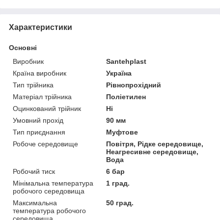
Характеристики
Основні
Виробник
Santehplast
Країна виробник
Україна
Тип трійника
Рівнопрохідний
Матеріал трійника
Поліетилен
Оцинкований трійник
Ні
Умовний прохід
90 мм
Тип приєднання
Муфтове
Робоче середовище
Повітря, Рідке середовище,
Неагресивне середовище,
Вода
Робочий тиск
6 бар
Мінімальна температура
1 град.
робочого середовища
Максимальна
50 град.
температура робочого
середовища