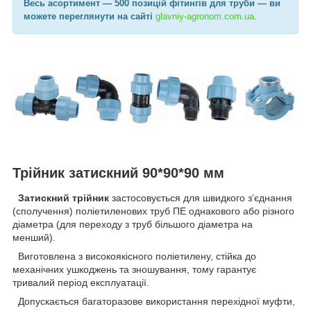
Весь асортимент
— 500 позицій фітингів для труби —
ви
можете переглянути на сайті
glavniy-agronom.com.ua​
.
Трійник затискний 90*90*90 мм
Затискний трійник
застосовується для швидкого зʼєднання
(сполучення) поліетиленових труб ПЕ однакового або різного
діаметра (для переходу з труб більшого діаметра на
менший).
Виготовлена з високоякісного поліетилену, стійка до
механічних ушкоджень та зношування, тому гарантує
тривалий період експлуатації.
Допускається багаторазове використання перехідної муфти,