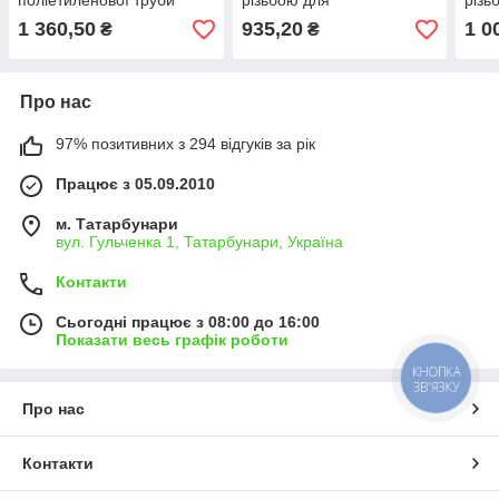
поліетиленової труби
різьбою для
різь
Туреччина
поліетиленової труби
полі
1 360,50
935,20
1 0
₴
₴
Про нас
97% позитивних з 294 відгуків за рік
Працює з 05.09.2010
м. Татарбунари
вул. Гульченка 1, Татарбунари, Україна
Контакти
Сьогодні працює з 08:00 до 16:00
Показати весь графік роботи
КНОПКА
ЗВ'ЯЗКУ
Про нас
Контакти