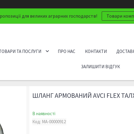
ропозиції для великих аграрних господарств!
Товари компа
ТОВАРИ ТА ПОСЛУГИ
ПРО НАС
КОНТАКТИ
ДОСТАВК
ЗАЛИШИТИ ВІДГУК
ШЛАНГ АРМОВАНИЙ AVCI FLEX ТАЛХА
В наявності
Код:
МА-00000912