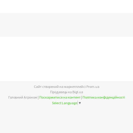
Сайт створений на маркетплейсі
Prom.ua
Продавець на Bigl.ua
Головний Агроном |
Поскаржитися на контент
|
Політика конфіденційності
Select Language
▼