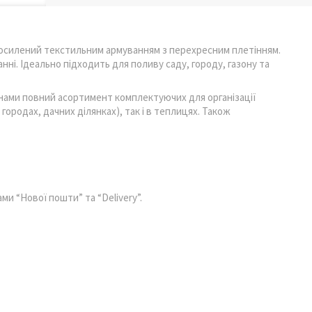
посилений текстильним армуванням з перехресним плетінням.
нні. Ідеально підходить для поливу саду, городу, газону та
інами повний асортимент комплектуючих для організації
 городах, дачних ділянках), так і в теплицях. Також
ми “Нової пошти” та “Delivery”.