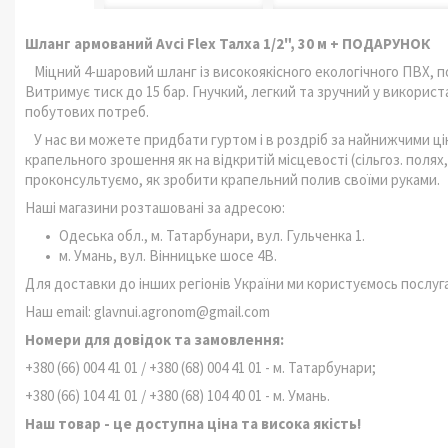
Шланг армований Avci Flex Талха 1/2", 30 м + ПОДАРУНОК
Міцний 4-шаровий шланг із високоякісного екологічного ПВХ, 
Витримує тиск до 15 бар. Гнучкий, легкий та зручний у використа
побутових потреб.
У нас ви можете придбати гуртом і в роздріб за найнижчими ц
крапельного зрошення як на відкритій місцевості (сільгоз. полях,
проконсультуємо, як зробити крапельний полив своїми руками.
Наші магазини розташовані за адресою:
Одеська обл., м. Татарбунари, вул. Гульченка 1.
м. Умань, вул. Вінницьке шосе 4В.
Для доставки до інших регіонів України ми користуємось послуга
Наш email: glavnui.agronom@gmail.com
Номери для довідок та замовлення:
+380 (66) 004 41 01 / +380 (68) 004 41 01 - м. Татарбунари;
+380 (66) 104 41 01 / +380 (68) 104 40 01 - м. Умань.
Наш товар - це доступна ціна та висока якість!