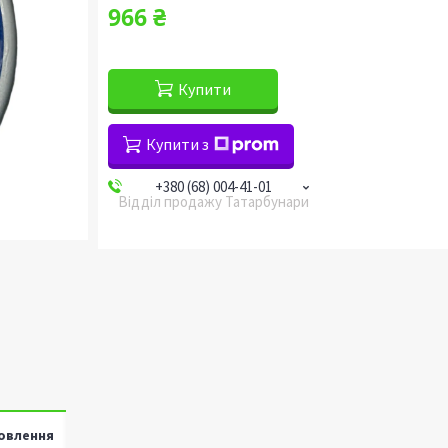
966 ₴
Купити
Купити з
+380 (68) 004-41-01
Відділ продажу Татарбунари
овлення