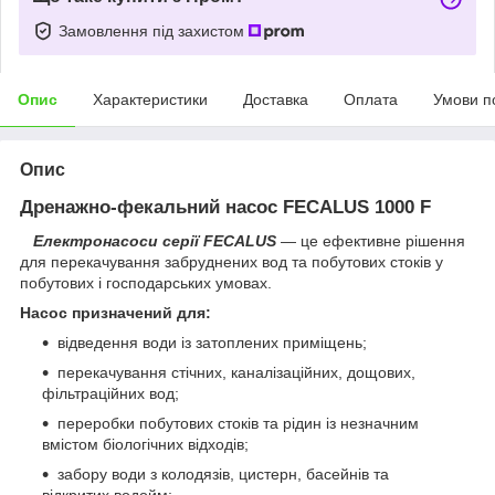
Замовлення під захистом
Опис
Характеристики
Доставка
Оплата
Умови п
Опис
Дренажно-фекальний насос FECALUS 1000 F
Електронасоси серії
FECALUS
— це ефективне рішення
для перекачування забруднених вод та побутових стоків у
побутових і господарських умовах.
Насос призначений для:
відведення води із затоплених приміщень;
перекачування стічних, каналізаційних, дощових,
фільтраційних вод;
переробки побутових стоків та рідин із незначним
вмістом біологічних відходів;
забору води з колодязів, цистерн, басейнів та
відкритих водойм;