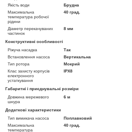
Якість води
Брудна
Максимальна
40 град.
температура робочої
рідини
Діаметр перекачуваних
8 мм
частинок
Конструктивні особливості
Ріжуча насадка
Так
Встановлення насоса
Вертикальна
Тип ротора
Мокрий
Клас захисту корпусів
IPX8
електронного
устаткування
Габаритні і приєднувальні розміри
Довжина мережевого
6 м
шнура
Додаткові характеристики
Тип вимикача насоса
Поплавковий
Максимальна
40 град.
температура