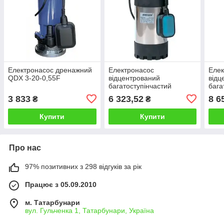
Електронасос дренажний
Електронасос
Елек
QDX 3-20-0,55F
відцентрований
відц
багатоступінчастий
бага
занурювальний DSP 1000-
зан
3 833
6 323,52
8 6
₴
₴
4H
1000
Купити
Купити
Про нас
97% позитивних з 298 відгуків за рік
Працює з 05.09.2010
м. Татарбунари
вул. Гульченка 1, Татарбунари, Україна