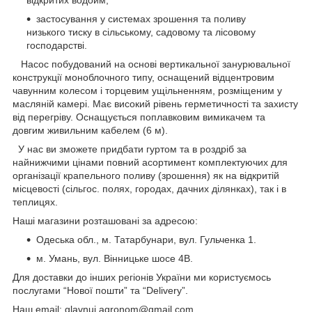
застосування у системах зрошення та поливу
низького тиску в сільському, садовому та лісовому
господарстві.
Насос побудований на основі вертикальної занурювальної
конструкції моноблочного типу, оснащений відцентровим
чавунним колесом і торцевим ущільненням, розміщеним у
масляній камері. Має високий рівень герметичності та захисту
від перегріву. Оснащується поплавковим вимикачем та
довгим живильним кабелем (6 м).
У нас ви зможете придбати гуртом та в роздріб за
найнижчими цінами повний асортимент комплектуючих для
організації крапельного поливу (зрошення) як на відкритій
місцевості (сільгос. полях, городах, дачних ділянках), так і в
теплицях.
Наші магазини розташовані за адресою:
Одеська обл., м. Татарбунари, вул. Гульченка 1.
м. Умань, вул. Вінницьке шосе 4В.
Для доставки до інших регіонів України ми користуємось
послугами “Нової пошти” та “Delivery”.
Наш email: glavnui.agronom@gmail.com