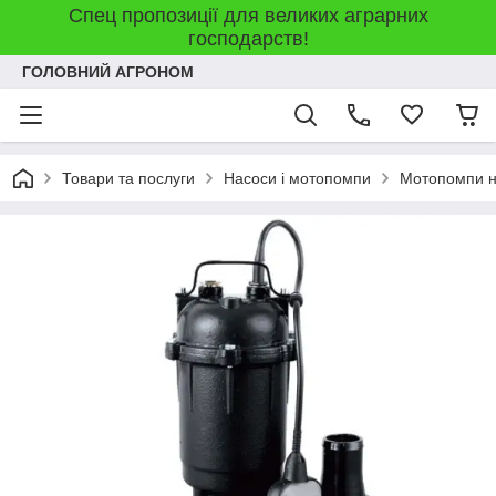
Спец пропозиції для великих аграрних
господарств!
ГОЛОВНИЙ АГРОНОМ
Товари та послуги
Насоси і мотопомпи
Мотопомпи н