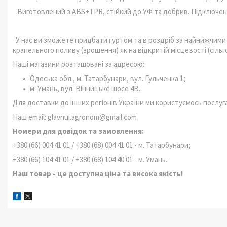
Виготовлений з ABS+TPR, стійкий до УФ та добрив. Підключенн
У нас ви зможете придбати гуртом та в роздріб за найнижчими
крапельного поливу (зрошення) як на відкритій місцевості (сільго
Наші магазини розташовані за адресою:
Одеська обл., м. Татарбунари, вул. Гульченка 1;
м. Умань, вул. Вінницьке шосе 4В.
Для доставки до інших регіонів України ми користуємось послуга
Наш email: glavnui.agronom@gmail.com
Номери для довідок та замовлення:
+380 (66) 004 41 01 / +380 (68) 004 41 01 - м. Татарбунари;
+380 (66) 104 41 01 / +380 (68) 104 40 01 - м. Умань.
Наш товар - це доступна ціна та висока якість!