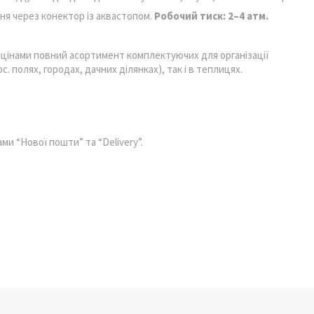
я через конектор із аквастопом.
Робочий тиск: 2–4 атм.
 цінами повний асортимент комплектуючих для організації
с. полях, городах, дачних ділянках), так і в теплицях.
ми “Нової пошти” та “Delivery”.