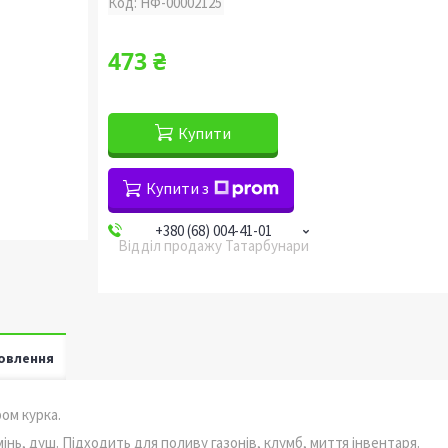
Код:
НФ-00002125
473 ₴
Купити
Купити з
+380 (68) 004-41-01
Відділ продажу Татарбунари
овлення
ом курка.
інь, душ. Підходить для поливу газонів, клумб, миття інвентаря.