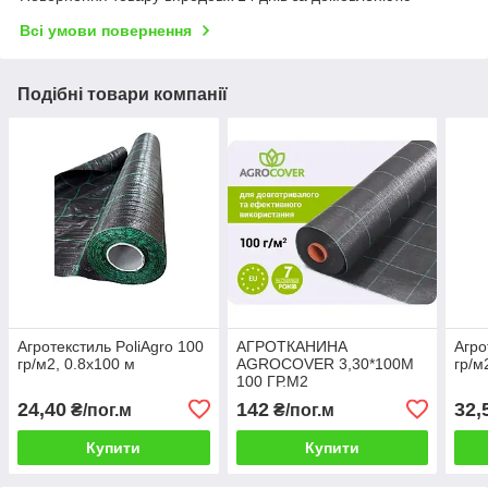
Всі умови повернення
Подібні товари компанії
Агротекстиль PoliAgro 100
АГРОТКАНИНА
Агро
гр/м2, 0.8х100 м
AGROCOVER 3,30*100М
гр/м
100 ГР.М2
24,40
142
32,
₴/пог.м
₴/пог.м
Купити
Купити