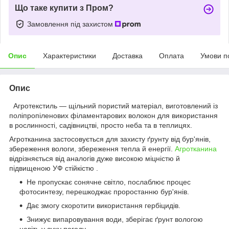
Що таке купити з Пром?
Замовлення під захистом
Опис
Характеристики
Доставка
Оплата
Умови п
Опис
Агротекстиль — щільний пористий матеріал, виготовлений із
поліпропіленових філаментарових волокон для використання
в рослинності, садівництві, просто неба та в теплицях.
Агротканина застосовується для захисту ґрунту від бур'янів,
збереження вологи, збереження тепла й енергії.
Агротканина
відрізняється від аналогів дуже високою міцністю й
підвищеною УФ стійкістю .
Не пропускає сонячне світло, послаблює процес
фотосинтезу, перешкоджає проростанню бур'янів.
Дає змогу скоротити використання гербіцидів.
Знижує випаровування води, зберігає ґрунт вологою
навіть у суху погоду.