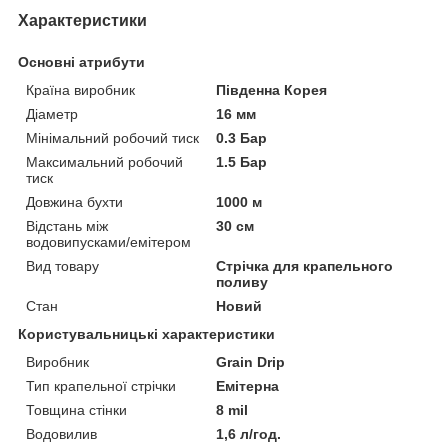
Характеристики
Основні атрибути
Країна виробник
Південна Корея
Діаметр
16 мм
Мінімальний робочий тиск
0.3 Бар
Максимальний робочий
1.5 Бар
тиск
Довжина бухти
1000 м
Відстань між
30 см
водовипусками/емітером
Вид товару
Стрічка для крапельного
поливу
Стан
Новий
Користувальницькі характеристики
Виробник
Grain Drip
Тип крапельної стрічки
Емітерна
Товщина стінки
8 mil
Водовилив
1,6 л/год.