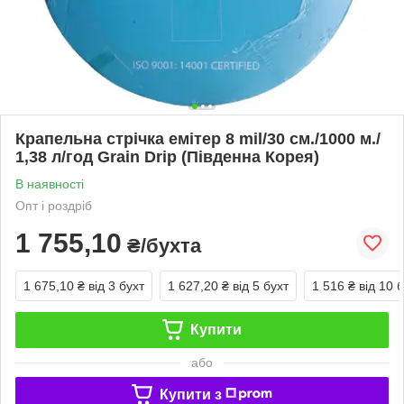
Крапельна стрічка емітер 8 mil/30 см./1000 м./
1,38 л/год Grain Drip (Південна Корея)
В наявності
Опт і роздріб
1 755,10
₴/бухта
1 675,10 ₴
від 3 бухт
1 627,20 ₴
від 5 бухт
1 516 ₴
від 10 
Купити
або
Купити з