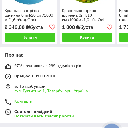
Крапельна стрічка
Крапельна стрічка
Крап
щілинна 8 mil/20 см./1000
щілинна 8mil/10
8 mi
м./1,6 л/год-Grain
см./1000м./1,0 л/г- Oxi
год-
Drip(Південна Корея)
Drip(Південна Корея)
Коре
2 346,80
1 808
1 7
₴/бухта
₴/бухта
Купити
Купити
Про нас
97% позитивних з 299 відгуків за рік
Працює з 05.09.2010
м. Татарбунари
вул. Гульченка 1, Татарбунари, Україна
Контакти
Сьогодні вихідний
Показати весь графік роботи