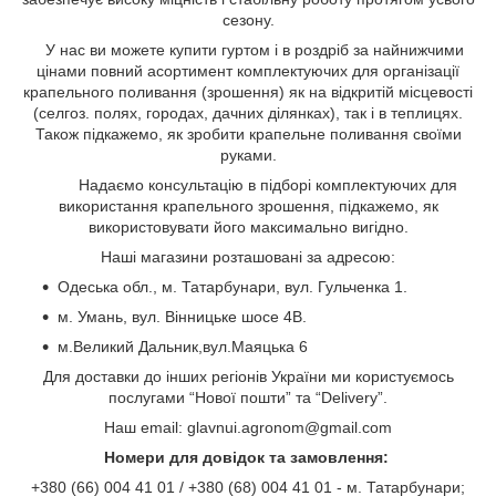
сезону.
У нас ви можете купити гуртом і в роздріб за найнижчими
цінами повний асортимент комплектуючих для організації
крапельного поливання (зрошення) як на відкритій місцевості
(селгоз. полях, городах, дачних ділянках), так і в теплицях.
Також підкажемо, як зробити крапельне поливання своїми
руками.
Надаємо консультацію в підборі комплектуючих для
використання крапельного зрошення, підкажемо, як
використовувати його максимально вигідно.
Наші магазини розташовані за адресою:
Одеська обл., м. Татарбунари, вул. Гульченка 1.
м. Умань, вул. Вінницьке шосе 4В.
м.Великий Дальник,вул.Маяцька 6
Для доставки до інших регіонів України ми користуємось
послугами “Нової пошти” та “Delivery”.
Наш email: glavnui.agronom@gmail.com
Номери для довідок та замовлення:
+380 (66) 004 41 01 / +380 (68) 004 41 01 - м. Татарбунари;