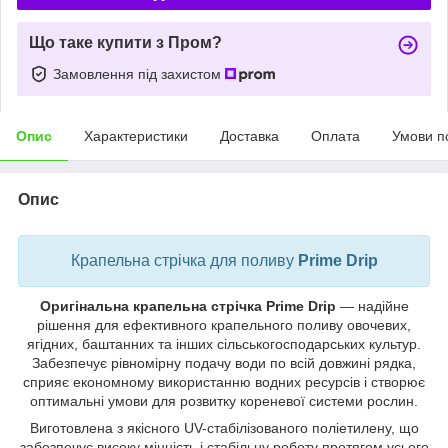
Що таке купити з Пром?
Замовлення під захистом
Опис
Характеристики
Доставка
Оплата
Умови п
Опис
Крапельна стрічка для поливу
Prime Drip
Оригінальна крапельна стрічка Prime Drip
— надійне
рішення для ефективного крапельного поливу овочевих,
ягідних, баштанних та інших сільськогосподарських культур.
Забезпечує рівномірну подачу води по всій довжині рядка,
сприяє економному використанню водних ресурсів і створює
оптимальні умови для розвитку кореневої системи рослин.
Виготовлена з якісного UV-стабілізованого поліетилену, що
забезпечує високу міцність і стабільну роботу протягом усього