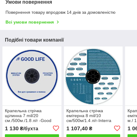
Умови повернення
Повернення товару впродовж 14 днів за домовленістю
Всі умови повернення
Подібні товари компанії
Крапельна стрічка
Крапельна стрічка
Крап
щілинна 7 mil/20
емітерна 8 mil/10
еміт
см./500м./1.8 л/г -Good
см/500м/1.4 л/г-Interra
м./ 1
Life (Південна Корея)
1 130
1 107,40
1 0
₴/бухта
₴