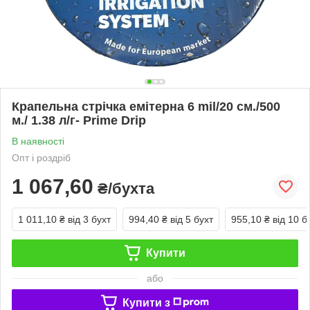
Крапельна стрічка емітерна 6 mil/20 см./500
м./ 1.38 л/г- Prime Drip
В наявності
Опт і роздріб
1 067,60
₴/бухта
1 011,10 ₴
від 3 бухт
994,40 ₴
від 5 бухт
955,10 ₴
від 10 б
Купити
або
Купити з