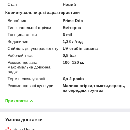
Стан
Новий
Користувальницькі характеристики
Виробник
Prime Drip
Тип крапельної стрічки
Емітерна
Товщина стінки
6 mil
Водовилив
1,38 л/год
Стійкість до ультрафіолету
UV-стабілізована
Робочий тиск
0,8 bar
Рекомендована
100–120 м.
максимальна довжина
рядка
Термін експлуатації
До 2 років
Рекомендовані культури
Малина,огірки,томати,перець,ба
на середніх грунтах
Приховати
Умови доставки
Нова Пошта