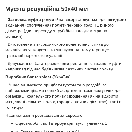
Муфта редукційна 50х40 мм
Затискна муфта
редукційна використовується для швидкого
зʼєднання (сполучення) поліетиленових труб ПЕ різного
діаметра (для переходу з труб більшого діаметра на
менший).
Виготовлена з високоякісного поліетилену, стійка до
механічних ушкоджень та зношування, тому гарантує
тривалий період експлуатації.
Допускається багаторазове використання затискної муфти,
наприклад під час будівництва сезонних систем поливу.
Виробник Santehplast (Україна).
У нас ви зможете придбати гуртом та в роздріб за
найнижчими цінами повний асортимент комплектуючих для
організації крапельного поливу (зрошення) як на відкритій
місцевості (сільгос. полях, городах, дачних ділянках), так і в
теплицях.
Наші магазини розташовані за адресою:
Одеська обл., м. Татарбунари, вул. Гульченка 1.
м. Умань, вул. Вінницьке шосе 4В.