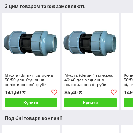
З цим товаром також замовляють
Муфта (фітинг) затискна
Муфта (фітинг) затискна
Колі
50*50 для з'єднання
40*40 для з'єднання
50*5
поліетиленової труби
поліетиленової труби
під 
діаметром 50 мм
діаметром 40 мм
141,50
85,40
149
₴
₴
Купити
Купити
Подібні товари компанії