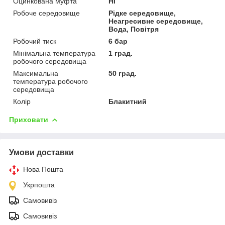
Оцинкована муфта
Ні
Робоче середовище
Рідке середовище,
Неагресивне середовище,
Вода, Повітря
Робочий тиск
6 бар
Мінімальна температура
1 град.
робочого середовища
Максимальна
50 град.
температура робочого
середовища
Колір
Блакитний
Приховати
Умови доставки
Нова Пошта
Укрпошта
Самовивіз
Самовивіз