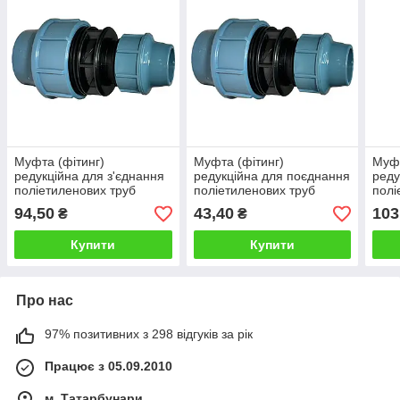
Муфта (фітинг)
Муфта (фітинг)
Муфт
редукційна для з'єднання
редукційна для поєднання
реду
поліетиленових труб
поліетиленових труб
полі
діаметром 50х25 мм
діаметром 32х25 мм
діам
94,50
43,40
103
₴
₴
Купити
Купити
Про нас
97% позитивних з 298 відгуків за рік
Працює з 05.09.2010
м. Татарбунари