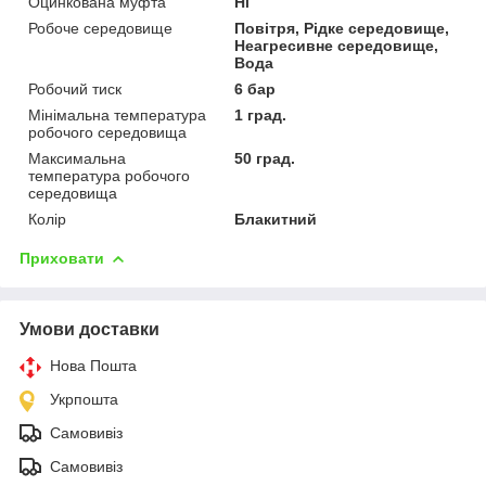
Оцинкована муфта
Ні
Робоче середовище
Повітря, Рідке середовище,
Неагресивне середовище,
Вода
Робочий тиск
6 бар
Мінімальна температура
1 град.
робочого середовища
Максимальна
50 град.
температура робочого
середовища
Колір
Блакитний
Приховати
Умови доставки
Нова Пошта
Укрпошта
Самовивіз
Самовивіз