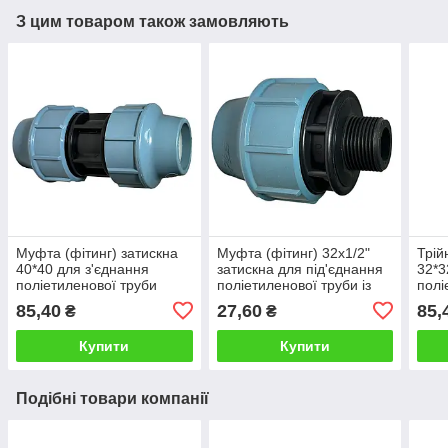
З цим товаром також замовляють
Муфта (фітинг) затискна
Муфта (фітинг) 32х1/2"
Трій
40*40 для з'єднання
затискна для під'єднання
32*3
поліетиленової труби
поліетиленової труби із
полі
діаметром 40 мм
зовнішньою різьбою
85,40
27,60
85,
₴
₴
Купити
Купити
Подібні товари компанії