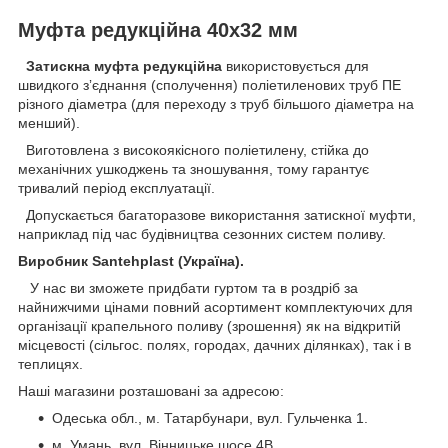
Муфта редукційна 40х32 мм
Затискна муфта редукційна
використовується для
швидкого зʼєднання (сполучення) поліетиленових труб ПЕ
різного діаметра (для переходу з труб більшого діаметра на
менший).
Виготовлена з високоякісного поліетилену, стійка до
механічних ушкоджень та зношування, тому гарантує
тривалий період експлуатації.
Допускається багаторазове використання затискної муфти,
наприклад під час будівництва сезонних систем поливу.
Виробник Santehplast (Україна).
У нас ви зможете придбати гуртом та в роздріб за
найнижчими цінами повний асортимент комплектуючих для
організації крапельного поливу (зрошення) як на відкритій
місцевості (сільгос. полях, городах, дачних ділянках), так і в
теплицях.
Наші магазини розташовані за адресою:
Одеська обл., м. Татарбунари, вул. Гульченка 1.
м. Умань, вул. Вінницьке шосе 4В.