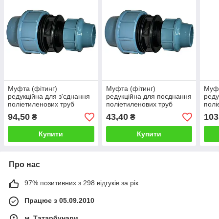
Муфта (фітинг)
Муфта (фітинг)
Муфт
редукційна для з'єднання
редукційна для поєднання
реду
поліетиленових труб
поліетиленових труб
полі
діаметром 50х25 мм
діаметром 32х25 мм
діам
94,50
43,40
103
₴
₴
Купити
Купити
Про нас
97% позитивних з 298 відгуків за рік
Працює з 05.09.2010
м. Татарбунари