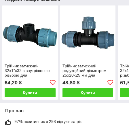
Трійник затискний
Трійник затискний
Трій
32х1"х32 з внутрішньою
редукційний діаметром
32х1
різьбою для
25х20х25 мм для
різь
поліетиленової труби
з'єднання поліетиленових
полі
64,20
48,80
61,
₴
₴
труб
Купити
Купити
Про нас
97% позитивних з 298 відгуків за рік