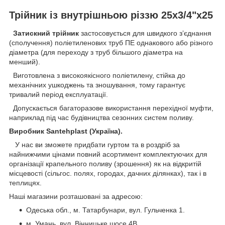
Трійник із внутрішньою різзю 25х3/4"х25
Затискний трійник
застосовується для швидкого зʼєднання
(сполучення) поліетиленових труб ПЕ однакового або різного
діаметра (для переходу з труб більшого діаметра на
менший).
Виготовлена з високоякісного поліетилену, стійка до
механічних ушкоджень та зношування, тому гарантує
тривалий період експлуатації.
Допускається багаторазове використання перехідної муфти,
наприклад під час будівництва сезонних систем поливу.
Виробник Santehplast (Україна).
У нас ви зможете придбати гуртом та в роздріб за
найнижчими цінами повний асортимент комплектуючих для
організації крапельного поливу (зрошення) як на відкритій
місцевості (сільгос. полях, городах, дачних ділянках), так і в
теплицях.
Наші магазини розташовані за адресою:
Одеська обл., м. Татарбунари, вул. Гульченка 1.
м. Умань, вул. Вінницьке шосе 4В.