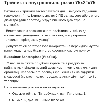
Трійник із внутрішньою різзю 75х2"х75
Затискний трійник
застосовується для швидкого зʼєднання
(сполучення) поліетиленових труб ПЕ однакового або різного
діаметра (для переходу з труб більшого діаметра на
менший).
Виготовлена з високоякісного поліетилену, стійка до
механічних ушкоджень та зношування, тому гарантує
тривалий період експлуатації.
Допускається багаторазове використання перехідної муфти,
наприклад під час будівництва сезонних систем поливу.
Виробник Santehplast (Україна).
У нас ви зможете придбати гуртом та в роздріб за
найнижчими цінами повний асортимент комплектуючих для
організації крапельного поливу (зрошення) як на відкритій
місцевості (сільгос. полях, городах, дачних ділянках), так і в
теплицях.
Наші магазини розташовані за адресою:
Одеська обл., м. Татарбунари, вул. Гульченка 1.
м. Умань, вул. Вінницьке шосе 4В.