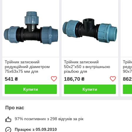
Трійник затискний
Трійник затискний
Трій
редукційний діаметром
50х2"х50 з внутрішньою
реду
75х63х75 мм для
різьбою для
90х7
з'єднання поліетиленових
поліетиленової труби
з'єд
541
186,70
862
₴
₴
труб
труб
Купити
Купити
Про нас
97% позитивних з 298 відгуків за рік
Працює з 05.09.2010