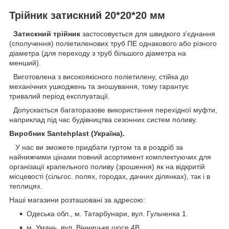
Трійник затискний 20*20*20 мм
Затискний трійник
застосовується для швидкого зʼєднання
(сполучення) поліетиленових труб ПЕ однакового або різного
діаметра (для переходу з труб більшого діаметра на
менший).
Виготовлена з високоякісного поліетилену, стійка до
механічних ушкоджень та зношування, тому гарантує
тривалий період експлуатації.
Допускається багаторазове використання перехідної муфти,
наприклад під час будівництва сезонних систем поливу.
Виробник Santehplast (Україна).
У нас ви зможете придбати гуртом та в роздріб за
найнижчими цінами повний асортимент комплектуючих для
організації крапельного поливу (зрошення) як на відкритій
місцевості (сільгос. полях, городах, дачних ділянках), так і в
теплицях.
Наші магазини розташовані за адресою:
Одеська обл., м. Татарбунари, вул. Гульченка 1.
м. Умань, вул. Вінницьке шосе 4В.