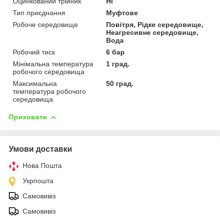
Оцинкований трійник
Ні
Тип приєднання
Муфтове
Робоче середовище
Повітря, Рідке середовище,
Неагресивне середовище,
Вода
Робочий тиск
6 бар
Мінімальна температура
1 град.
робочого середовища
Максимальна
50 град.
температура робочого
середовища
Приховати
Умови доставки
Нова Пошта
Укрпошта
Самовивіз
Самовивіз