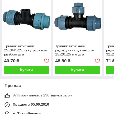
Трійник затискний
Трійник затискний
Трій
25х3/4"х25 з внутрішньою
редукційний діаметром
реду
різьбою для
25х20х25 мм для
32х2
поліетиленової труби
з'єднання поліетиленових
з'єд
40,70
48,80
71
₴
₴
труб
труб
Купити
Купити
Про нас
97% позитивних з 298 відгуків за рік
Працює з 05.09.2010
м. Татарбунари