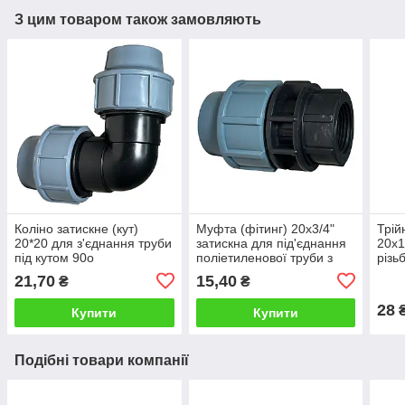
З цим товаром також замовляють
Коліно затискне (кут)
Муфта (фітинг) 20х3/4"
Трій
20*20 для з'єднання труби
затискна для під'єднання
20х1
під кутом 90o
поліетиленової труби з
різь
внутрішньою різьбою
полі
21,70
15,40
₴
₴
28
Купити
Купити
Подібні товари компанії