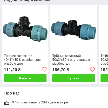
Трійник затискний
Трійник затискний
Трій
40х1"х40 із зовнішньою
50х2"х50 з внутрішньою
50х2
різьбою для
різьбою для
різь
поліетиленової труби
поліетиленової труби
полі
111,20
186,70
192
₴
₴
Купити
Купити
Про нас
97% позитивних з 299 відгуків за рік