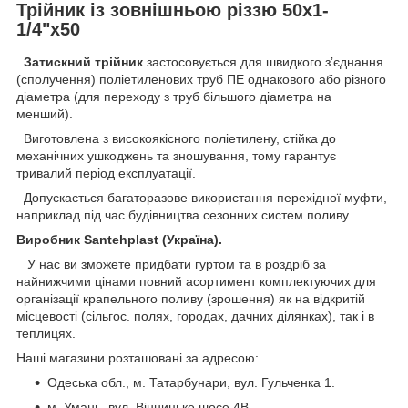
Трійник із зовнішньою різзю 50х1-
1/4"х50
Затискний трійник
застосовується для швидкого зʼєднання
(сполучення) поліетиленових труб ПЕ однакового або різного
діаметра (для переходу з труб більшого діаметра на
менший).
Виготовлена з високоякісного поліетилену, стійка до
механічних ушкоджень та зношування, тому гарантує
тривалий період експлуатації.
Допускається багаторазове використання перехідної муфти,
наприклад під час будівництва сезонних систем поливу.
Виробник Santehplast (Україна).
У нас ви зможете придбати гуртом та в роздріб за
найнижчими цінами повний асортимент комплектуючих для
організації крапельного поливу (зрошення) як на відкритій
місцевості (сільгос. полях, городах, дачних ділянках), так і в
теплицях.
Наші магазини розташовані за адресою:
Одеська обл., м. Татарбунари, вул. Гульченка 1.
м. Умань, вул. Вінницьке шосе 4В.