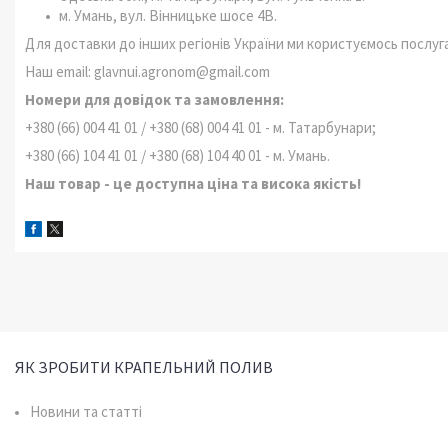
м. Умань, вул. Вінницьке шосе 4В.
Для доставки до інших регіонів України ми користуємось послуга
Наш email: glavnui.agronom@gmail.com
Номери для довідок та замовлення:
+380 (66) 004 41 01 / +380 (68) 004 41 01 - м. Татарбунари;
+380 (66) 104 41 01 / +380 (68) 104 40 01 - м. Умань.
Наш товар - це доступна ціна та висока якість!
ЯК ЗРОБИТИ КРАПЕЛЬНИЙ ПОЛИВ
Новини та статті