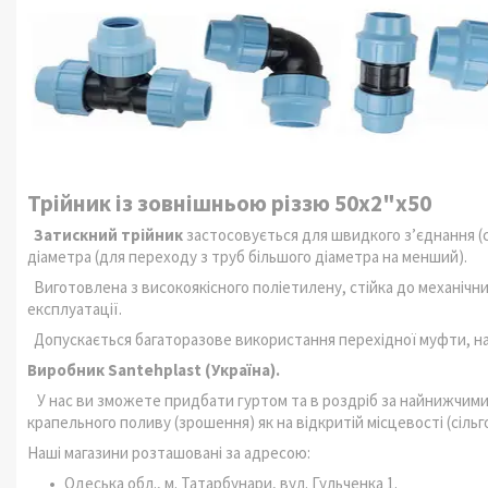
Трійник із зовнішньою різзю 50х2"х50
Затискний трійник
застосовується для швидкого зʼєднання (
діаметра (для переходу з труб більшого діаметра на менший).
Виготовлена з високоякісного поліетилену, стійка до механічн
експлуатації.
Допускається багаторазове використання перехідної муфти, на
Виробник Santehplast (Україна).
У нас ви зможете придбати гуртом та в роздріб за найнижчими
крапельного поливу (зрошення) як на відкритій місцевості (сільго
Наші магазини розташовані за адресою:
Одеська обл., м. Татарбунари, вул. Гульченка 1.