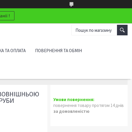
нії !
А ТА ОПЛАТА
ПОВЕРНЕННЯ ТА ОБМІН
З ЗОВНІШНЬОЮ
РУБИ
повернення товару протягом 14 днів
за домовленістю