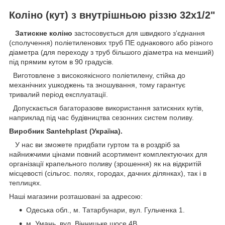
Коліно (кут) з внутрішньою різзю 32х1/2"
Затискне коліно
застосовується для швидкого зʼєднання
(сполучення) поліетиленових труб ПЕ однакового або різного
діаметра (для переходу з труб більшого діаметра на менший)
під прямим кутом в 90 градусів.
Виготовлене з високоякісного поліетилену, стійка до
механічних ушкоджень та зношування, тому гарантує
тривалий період експлуатації.
Допускається багаторазове використання затискних кутів,
наприклад під час будівництва сезонних систем поливу.
Виробник Santehplast (Україна).
У нас ви зможете придбати гуртом та в роздріб за
найнижчими цінами повний асортимент комплектуючих для
організації крапельного поливу (зрошення) як на відкритій
місцевості (сільгос. полях, городах, дачних ділянках), так і в
теплицях.
Наші магазини розташовані за адресою:
Одеська обл., м. Татарбунари, вул. Гульченка 1.
м. Умань, вул. Вінницьке шосе 4В.