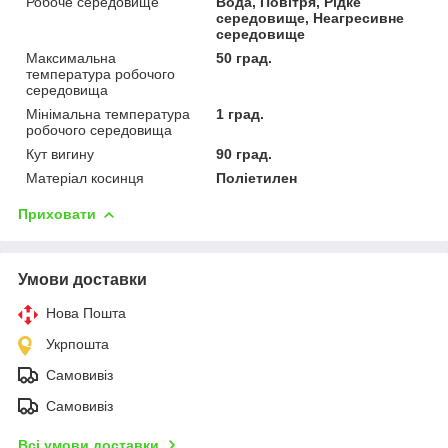
Робоче середовище
Вода, Повітря, Рідке
середовище, Неагресивне
середовище
Максимальна
50 град.
температура робочого
середовища
Мінімальна температура
1 град.
робочого середовища
Кут вигину
90 град.
Матеріал косинця
Поліетилен
Приховати
Умови доставки
Нова Пошта
Укрпошта
Самовивіз
Самовивіз
Всі умови доставки