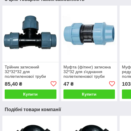
Трійник затискний
Муфта (фітинг) затискна
Муфт
32*32*32 для
32*32 для з'єднання
реду
поліетиленової труби
поліетиленової труби
полі
діаметром 32 мм
діам
85,40
47
103
₴
₴
Купити
Купити
Подібні товари компанії