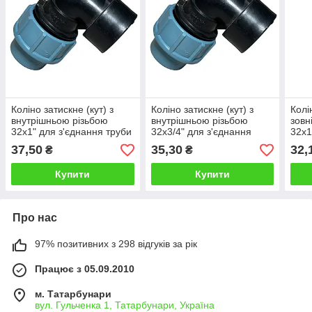
Коліно затискне (кут) з
Коліно затискне (кут) з
Колі
внутрішньою різьбою
внутрішньою різьбою
зовн
32х1" для з'єднання труби
32х3/4" для з'єднання
32х1
під кутом 90o
труби під кутом 90o
труб
37,50
35,30
32,
₴
₴
Купити
Купити
Про нас
97% позитивних з 298 відгуків за рік
Працює з 05.09.2010
м. Татарбунари
вул. Гульченка 1, Татарбунари, Україна